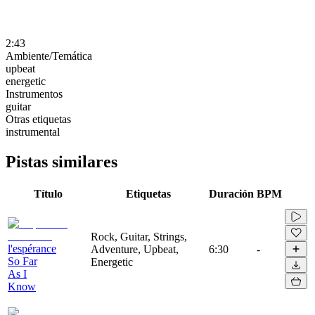
2:43
Ambiente/Temática
upbeat
energetic
Instrumentos
guitar
Otras etiquetas
instrumental
Pistas similares
Título
Etiquetas
Duración
BPM
Rock, Guitar, Strings,
l'espérance
Adventure, Upbeat,
6:30
-
So Far
Energetic
As I
Know