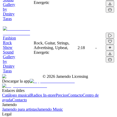
Energetic
Gallery
by
Dmitry
Taras
Fashion
Rock
Rock, Guitar, Strings,
Show
Advertising, Upbeat,
2:18
-
Sound
Energetic
Gallery
by
Dmitry
Taras
©
2026
Jamendo Licensing
Descargar la app
Enlaces útiles
Catálogo musical
Radios In-store
Precios
Contacto
Centro de
ayuda
Contacto
Jamendo
Jamendo para artistas
Jamendo Music
Legal