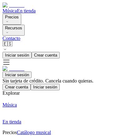
Música
En tienda
Precios
Recursos
Contacto
🇪🇸
Iniciar sesión
Crear cuenta
Iniciar sesión
Sin tarjeta de crédito. Cancela cuando quieras.
Crear cuenta
Iniciar sesión
Explorar
Música
En tienda
Precios
Catálogo musical