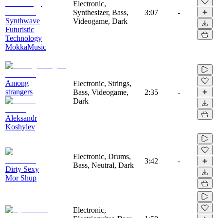
Electronic,
Synthesizer, Bass,
3:07
-
Synthwave
Videogame, Dark
Futuristic
Technology
MokkaMusic
Among
Electronic, Strings,
strangers
Bass, Videogame,
2:35
-
Dark
Aleksandr
Koshylev
Electronic, Drums,
3:42
-
Bass, Neutral, Dark
Dirty Sexy
Mor Shup
Electronic,