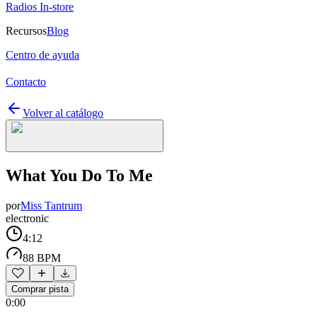
Radios In-store
Recursos
Blog
Centro de ayuda
Contacto
Volver al catálogo
What You Do To Me
por
Miss Tantrum
electronic
4:12
88 BPM
Comprar pista
0:00