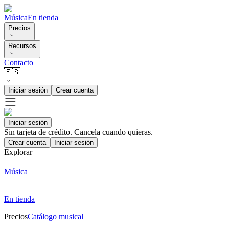
Música
En tienda
Precios
Recursos
Contacto
🇪🇸
Iniciar sesión
Crear cuenta
Iniciar sesión
Sin tarjeta de crédito. Cancela cuando quieras.
Crear cuenta
Iniciar sesión
Explorar
Música
En tienda
Precios
Catálogo musical