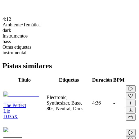
4:12
Ambiente/Temática
dark
Instrumentos
bass
Otras etiquetas
instrumental
Pistas similares
Título
Etiquetas
Duración
BPM
Electronic,
Synthesizer, Bass,
4:36
-
The Perfect
80s, Neutral, Dark
Lie
DJ35X