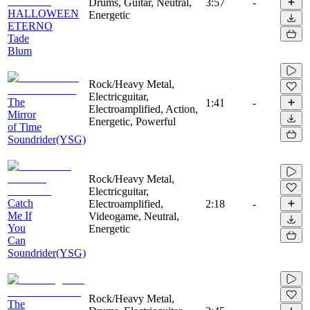
Drums, Guitar, Neutral,
3:57
-
HALLOWEEN
Energetic
ETERNO
Tade
Blum
Rock/Heavy Metal,
Electricguitar,
The
1:41
-
Electroamplified, Action,
Mirror
Energetic, Powerful
of Time
Soundrider(YSG)
Rock/Heavy Metal,
Electricguitar,
Catch
Electroamplified,
2:18
-
Me If
Videogame, Neutral,
You
Energetic
Can
Soundrider(YSG)
Rock/Heavy Metal,
The