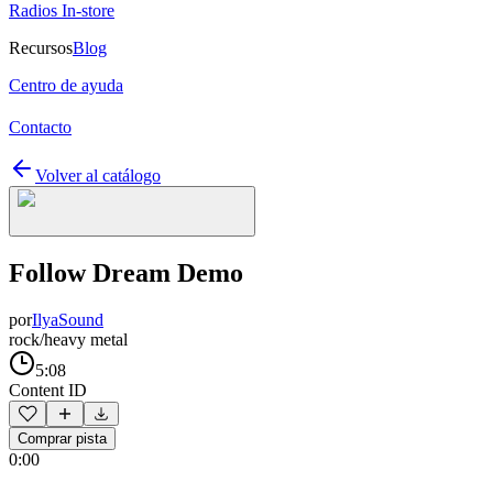
Radios In-store
Recursos
Blog
Centro de ayuda
Contacto
Volver al catálogo
Follow Dream Demo
por
IlyaSound
rock/heavy metal
5:08
Content ID
Comprar pista
0:00