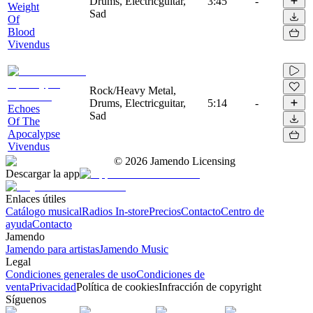
Drums, Electricguitar,
3:45
-
Weight
Sad
Of
Blood
Vivendus
Rock/Heavy Metal,
Drums, Electricguitar,
5:14
-
Echoes
Sad
Of The
Apocalypse
Vivendus
©
2026
Jamendo Licensing
Descargar la app
Enlaces útiles
Catálogo musical
Radios In-store
Precios
Contacto
Centro de
ayuda
Contacto
Jamendo
Jamendo para artistas
Jamendo Music
Legal
Condiciones generales de uso
Condiciones de
venta
Privacidad
Política de cookies
Infracción de copyright
Síguenos