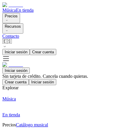
Música
En tienda
Precios
Recursos
Contacto
🇪🇸
Iniciar sesión
Crear cuenta
Iniciar sesión
Sin tarjeta de crédito. Cancela cuando quieras.
Crear cuenta
Iniciar sesión
Explorar
Música
En tienda
Precios
Catálogo musical