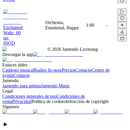
Orchestra,
1:00
-
Enchanted
Emotional, Happy
Waltz_60
sec
INOD
©
2026
Jamendo Licensing
Descargar la app
Enlaces útiles
Catálogo musical
Radios In-store
Precios
Contacto
Centro de
ayuda
Contacto
Jamendo
Jamendo para artistas
Jamendo Music
Legal
Condiciones generales de uso
Condiciones de
venta
Privacidad
Política de cookies
Infracción de copyright
Síguenos