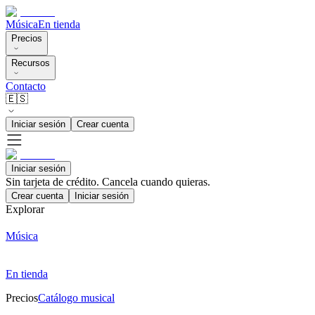
Música
En tienda
Precios
Recursos
Contacto
🇪🇸
Iniciar sesión
Crear cuenta
Iniciar sesión
Sin tarjeta de crédito. Cancela cuando quieras.
Crear cuenta
Iniciar sesión
Explorar
Música
En tienda
Precios
Catálogo musical