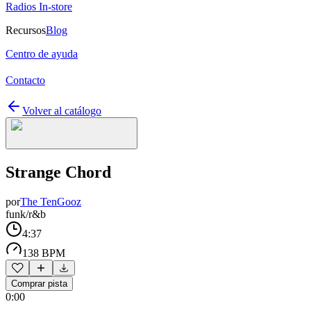
Radios In-store
Recursos
Blog
Centro de ayuda
Contacto
Volver al catálogo
Strange Chord
por
The TenGooz
funk/r&b
4:37
138 BPM
Comprar pista
0:00