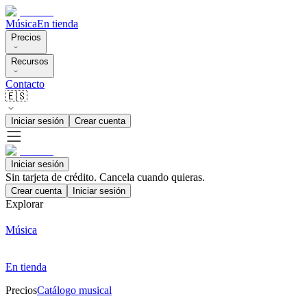
Música
En tienda
Precios
Recursos
Contacto
🇪🇸
Iniciar sesión
Crear cuenta
Iniciar sesión
Sin tarjeta de crédito. Cancela cuando quieras.
Crear cuenta
Iniciar sesión
Explorar
Música
En tienda
Precios
Catálogo musical