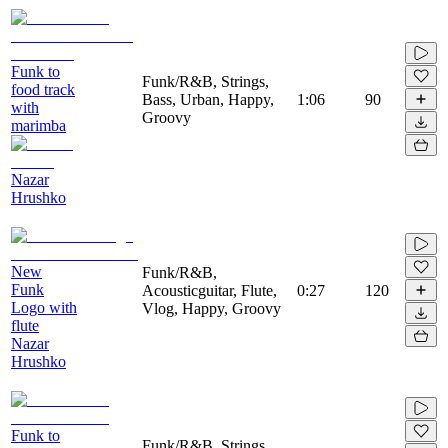
Funk to
Funk/R&B, Strings,
food track
Bass, Urban, Happy,
1:06
90
with
Groovy
marimba
Nazar
Hrushko
New
Funk/R&B,
Funk
Acousticguitar, Flute,
0:27
120
Logo with
Vlog, Happy, Groovy
flute
Nazar
Hrushko
Funk to
Funk/R&B, Strings,