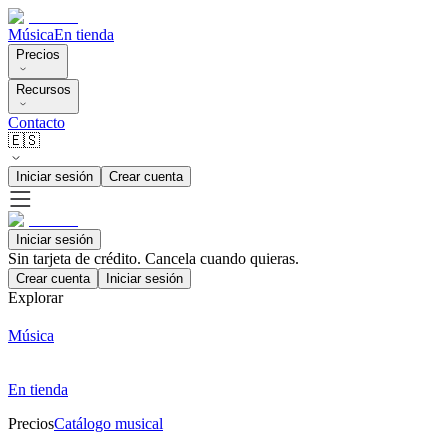
Música
En tienda
Precios
Recursos
Contacto
🇪🇸
Iniciar sesión
Crear cuenta
Iniciar sesión
Sin tarjeta de crédito. Cancela cuando quieras.
Crear cuenta
Iniciar sesión
Explorar
Música
En tienda
Precios
Catálogo musical