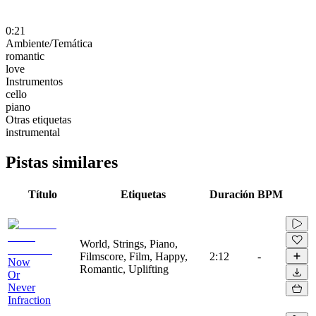
0:21
Ambiente/Temática
romantic
love
Instrumentos
cello
piano
Otras etiquetas
instrumental
Pistas similares
Título
Etiquetas
Duración
BPM
World, Strings, Piano,
Filmscore, Film, Happy,
2:12
-
Now
Romantic, Uplifting
Or
Never
Infraction