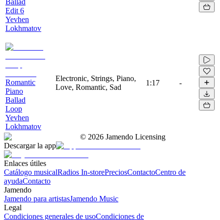
Ballad
Edit 6
Yevhen
Lokhmatov
Electronic, Strings, Piano,
Romantic
1:17
-
Love, Romantic, Sad
Piano
Ballad
Loop
Yevhen
Lokhmatov
©
2026
Jamendo Licensing
Descargar la app
Enlaces útiles
Catálogo musical
Radios In-store
Precios
Contacto
Centro de
ayuda
Contacto
Jamendo
Jamendo para artistas
Jamendo Music
Legal
Condiciones generales de uso
Condiciones de