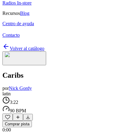
Radios In-store
Recursos
Blog
Centro de ayuda
Contacto
Volver al catálogo
Caribs
por
Nick Gordy
latin
3:22
90 BPM
Comprar pista
0:00