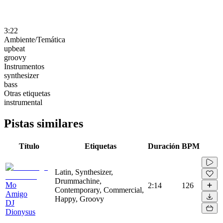
3:22
Ambiente/Temática
upbeat
groovy
Instrumentos
synthesizer
bass
Otras etiquetas
instrumental
Pistas similares
Título
Etiquetas
Duración
BPM
Latin, Synthesizer,
Drummachine,
Mo
2:14
126
Contemporary, Commercial,
Amigo
Happy, Groovy
DJ
Dionysus