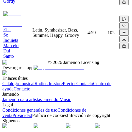
Gordy
Ella
Latin, Synthesizer, Bass,
4:59
105
Se
Summer, Happy, Groovy
Inquieta
Marcelo
Dal
Santo
©
2026
Jamendo Licensing
Descargar la app
Enlaces útiles
Catálogo musical
Radios In-store
Precios
Contacto
Centro de
ayuda
Contacto
Jamendo
Jamendo para artistas
Jamendo Music
Legal
Condiciones generales de uso
Condiciones de
venta
Privacidad
Política de cookies
Infracción de copyright
Síguenos