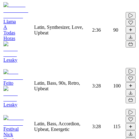
Llama
A
Latin, Synthesizer, Love,
2:36
90
Todas
Upbeat
Horas
Lessky
Feito
Latin, Bass, 90s, Retro,
3:28
100
Upbeat
Lessky
Latin, Bass, Accordion,
3:28
115
Festival
Upbeat, Energetic
Nick