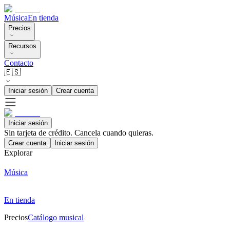
Música
En tienda
Precios
Recursos
Contacto
🇪🇸
Iniciar sesión
Crear cuenta
Iniciar sesión
Sin tarjeta de crédito. Cancela cuando quieras.
Crear cuenta
Iniciar sesión
Explorar
Música
En tienda
Precios
Catálogo musical