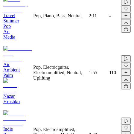
Travel
Pop, Piano, Bass, Neutral
2:11
-
Summer
Pop
Art
Media
Air
Pop, Electricguitar,
Ambient
Electroamplified, Neutral,
1:55
110
Palm
Uplifting
Nazar
Hrushko
Indie
Pop, Electroamplified,