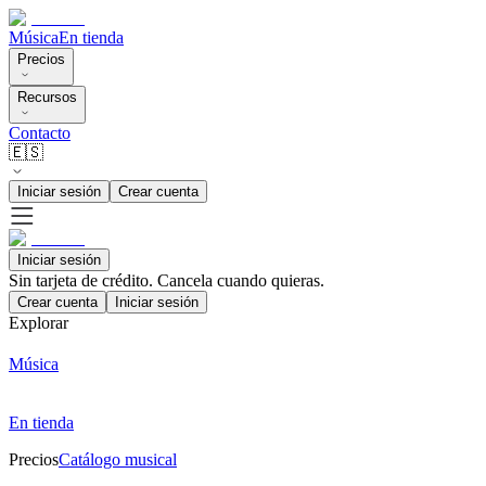
Música
En tienda
Precios
Recursos
Contacto
🇪🇸
Iniciar sesión
Crear cuenta
Iniciar sesión
Sin tarjeta de crédito. Cancela cuando quieras.
Crear cuenta
Iniciar sesión
Explorar
Música
En tienda
Precios
Catálogo musical