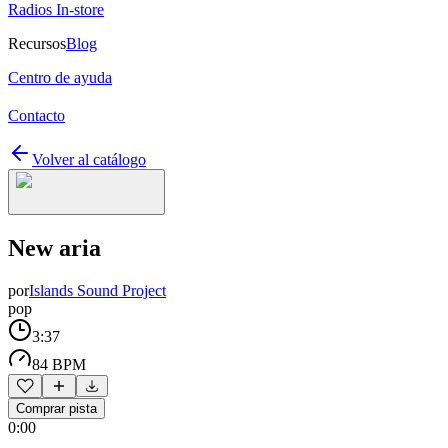
Radios In-store
Recursos
Blog
Centro de ayuda
Contacto
Volver al catálogo
New aria
por
Islands Sound Project
pop
3:37
84 BPM
Comprar pista
0:00