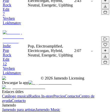
Pop
Electricorgan, Hybrid,
2:43
-
Rock
Neutral, Energetic, Uplifting
Edit
7
Yevhen
Lokhmatov
Indie
Pop, Electroamplified,
Pop
Electricorgan, Hybrid,
2:07
-
Rock
Neutral, Energetic, Uplifting
Edit
12
Yevhen
Lokhmatov
©
2026
Jamendo Licensing
Descargar la app
Enlaces útiles
Catálogo musical
Radios In-store
Precios
Contacto
Centro de
ayuda
Contacto
Jamendo
Jamendo para artistas
Jamendo Music