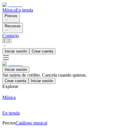
Música
En tienda
Precios
Recursos
Contacto
🇪🇸
Iniciar sesión
Crear cuenta
Iniciar sesión
Sin tarjeta de crédito. Cancela cuando quieras.
Crear cuenta
Iniciar sesión
Explorar
Música
En tienda
Precios
Catálogo musical