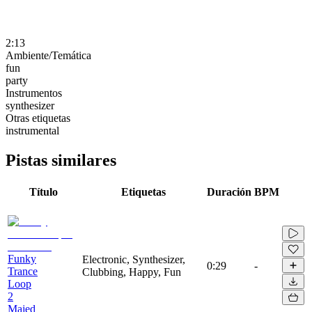
2:13
Ambiente/Temática
fun
party
Instrumentos
synthesizer
Otras etiquetas
instrumental
Pistas similares
Título
Etiquetas
Duración
BPM
Funky
Electronic, Synthesizer,
0:29
-
Trance
Clubbing, Happy, Fun
Loop
2
Majed