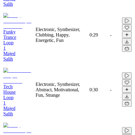
Salih
Electronic, Synthesizer,
Funky
Clubbing, Happy,
0:29
-
Trance
Energetic, Fun
Loop
1
Majed
Salih
Electronic, Synthesizer,
Tech
Abstract, Motivational,
0:30
-
House
Fun, Strange
Loop
1
Majed
Salih