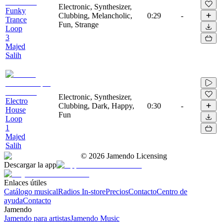
Electronic, Synthesizer,
Funky
Clubbing, Melancholic,
0:29
-
Trance
Fun, Strange
Loop
3
Majed
Salih
Electronic, Synthesizer,
Electro
Clubbing, Dark, Happy,
0:30
-
House
Fun
Loop
1
Majed
Salih
©
2026
Jamendo Licensing
Descargar la app
Enlaces útiles
Catálogo musical
Radios In-store
Precios
Contacto
Centro de
ayuda
Contacto
Jamendo
Jamendo para artistas
Jamendo Music