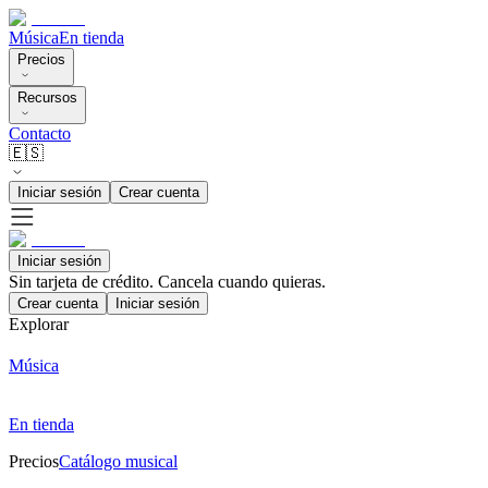
Música
En tienda
Precios
Recursos
Contacto
🇪🇸
Iniciar sesión
Crear cuenta
Iniciar sesión
Sin tarjeta de crédito. Cancela cuando quieras.
Crear cuenta
Iniciar sesión
Explorar
Música
En tienda
Precios
Catálogo musical