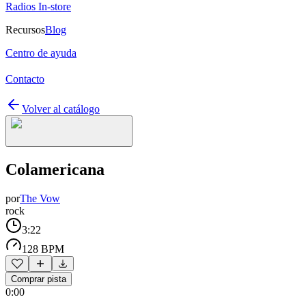
Radios In-store
Recursos
Blog
Centro de ayuda
Contacto
Volver al catálogo
Colamericana
por
The Vow
rock
3:22
128 BPM
Comprar pista
0:00