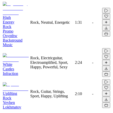
High
Energy
Rock, Neutral, Energetic
1:31
-
Rock
Promo
Osynthw
Background
Music
Rock, Electricguitar,
Electroamplified, Sport,
2:24
-
White
Happy, Powerful, Sexy
Castles
Infraction
Rock, Guitar, Strings,
Uplifting
2:10
-
Sport, Happy, Uplifting
Rock
Yevhen
Lokhmatov