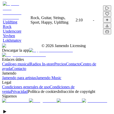
Rock, Guitar, Strings,
2:10
-
Uplifting
Sport, Happy, Uplifting
Rock
Underscore
Yevhen
Lokhmatov
©
2026
Jamendo Licensing
Descargar la app
Enlaces útiles
Catálogo musical
Radios In-store
Precios
Contacto
Centro de
ayuda
Contacto
Jamendo
Jamendo para artistas
Jamendo Music
Legal
Condiciones generales de uso
Condiciones de
venta
Privacidad
Política de cookies
Infracción de copyright
Síguenos