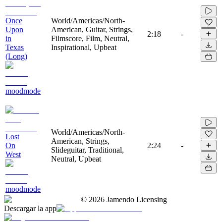
Once
World/Americas/North-
Upon
American, Guitar, Strings,
2:18
-
in
Filmscore, Film, Neutral,
Texas
Inspirational, Upbeat
(Long)
moodmode
World/Americas/North-
Lost
American, Strings,
On
2:24
-
Slideguitar, Traditional,
West
Neutral, Upbeat
moodmode
©
2026
Jamendo Licensing
Descargar la app