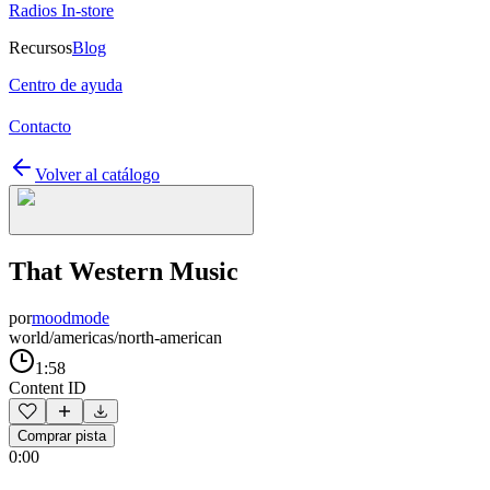
Radios In-store
Recursos
Blog
Centro de ayuda
Contacto
Volver al catálogo
That Western Music
por
moodmode
world/americas/north-american
1:58
Content ID
Comprar pista
0:00