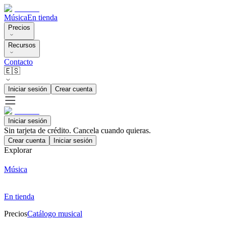
Música
En tienda
Precios
Recursos
Contacto
🇪🇸
Iniciar sesión
Crear cuenta
Iniciar sesión
Sin tarjeta de crédito. Cancela cuando quieras.
Crear cuenta
Iniciar sesión
Explorar
Música
En tienda
Precios
Catálogo musical