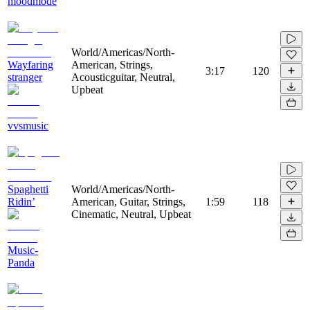
moodmode
World/Americas/North-
Wayfaring
American, Strings,
3:17
120
stranger
Acousticguitar, Neutral,
Upbeat
vvsmusic
Spaghetti
World/Americas/North-
Ridin’
American, Guitar, Strings,
1:59
118
Cinematic, Neutral, Upbeat
Music-
Panda