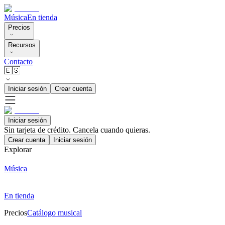
Música
En tienda
Precios
Recursos
Contacto
🇪🇸
Iniciar sesión
Crear cuenta
Iniciar sesión
Sin tarjeta de crédito. Cancela cuando quieras.
Crear cuenta
Iniciar sesión
Explorar
Música
En tienda
Precios
Catálogo musical