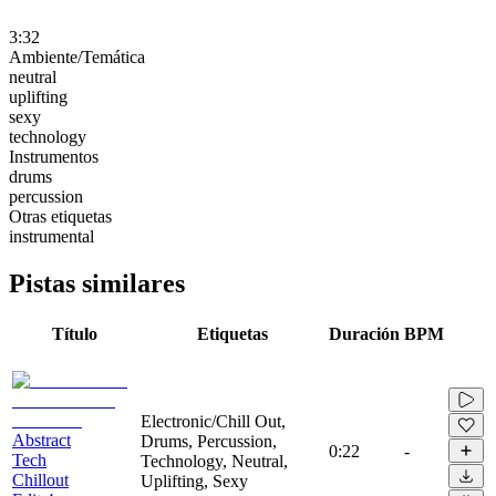
3:32
Ambiente/Temática
neutral
uplifting
sexy
technology
Instrumentos
drums
percussion
Otras etiquetas
instrumental
Pistas similares
Título
Etiquetas
Duración
BPM
Electronic/Chill Out,
Abstract
Drums, Percussion,
0:22
-
Tech
Technology, Neutral,
Chillout
Uplifting, Sexy