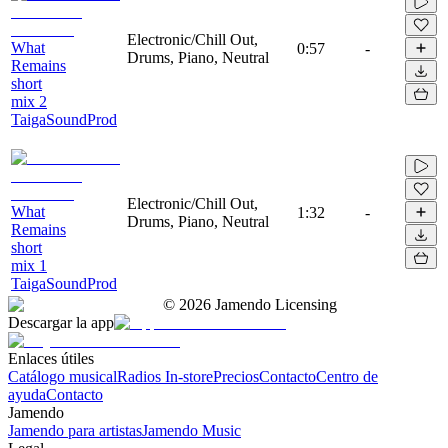
Electronic/Chill Out,
What
0:57
-
Drums, Piano, Neutral
Remains
short
mix 2
TaigaSoundProd
Electronic/Chill Out,
What
1:32
-
Drums, Piano, Neutral
Remains
short
mix 1
TaigaSoundProd
©
2026
Jamendo Licensing
Descargar la app
Enlaces útiles
Catálogo musical
Radios In-store
Precios
Contacto
Centro de
ayuda
Contacto
Jamendo
Jamendo para artistas
Jamendo Music