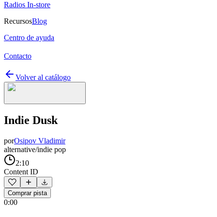
Radios In-store
Recursos
Blog
Centro de ayuda
Contacto
Volver al catálogo
Indie Dusk
por
Osipov Vladimir
alternative/indie pop
2:10
Content ID
Comprar pista
0:00