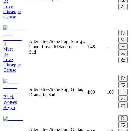
Be
Love
Giuseppe
Caruso
Alternative/Indie Pop, Strings,
It
Piano, Love, Melancholic,
5:48
-
Must
Sad
Be
Love
Giuseppe
Caruso
Alternative/Indie Pop, Guitar,
4:03
100
Dramatic, Sad
Black
Wolves
Bryyn
Alternative/Indie Pop, Guitar,