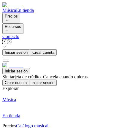
Música
En tienda
Precios
Recursos
Contacto
🇪🇸
Iniciar sesión
Crear cuenta
Iniciar sesión
Sin tarjeta de crédito. Cancela cuando quieras.
Crear cuenta
Iniciar sesión
Explorar
Música
En tienda
Precios
Catálogo musical