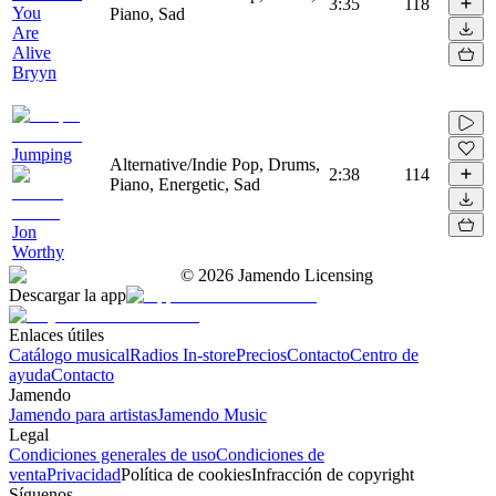
3:35
118
You
Piano, Sad
Are
Alive
Bryyn
Jumping
Alternative/Indie Pop, Drums,
2:38
114
Piano, Energetic, Sad
Jon
Worthy
©
2026
Jamendo Licensing
Descargar la app
Enlaces útiles
Catálogo musical
Radios In-store
Precios
Contacto
Centro de
ayuda
Contacto
Jamendo
Jamendo para artistas
Jamendo Music
Legal
Condiciones generales de uso
Condiciones de
venta
Privacidad
Política de cookies
Infracción de copyright
Síguenos