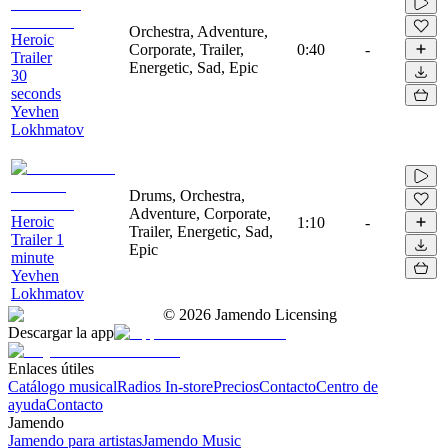
Orchestra, Adventure,
Heroic
Corporate, Trailer,
0:40
-
Trailer
Energetic, Sad, Epic
30
seconds
Yevhen
Lokhmatov
Drums, Orchestra,
Adventure, Corporate,
Heroic
1:10
-
Trailer, Energetic, Sad,
Trailer 1
Epic
minute
Yevhen
Lokhmatov
©
2026
Jamendo Licensing
Descargar la app
Enlaces útiles
Catálogo musical
Radios In-store
Precios
Contacto
Centro de
ayuda
Contacto
Jamendo
Jamendo para artistas
Jamendo Music