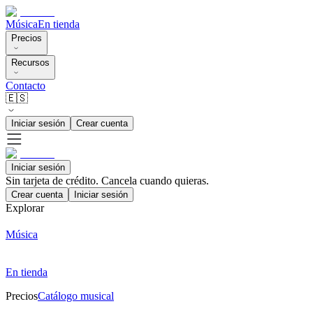
Música
En tienda
Precios
Recursos
Contacto
🇪🇸
Iniciar sesión
Crear cuenta
Iniciar sesión
Sin tarjeta de crédito. Cancela cuando quieras.
Crear cuenta
Iniciar sesión
Explorar
Música
En tienda
Precios
Catálogo musical