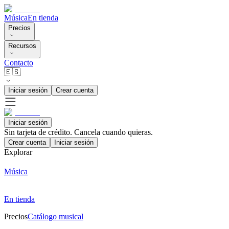
Música
En tienda
Precios
Recursos
Contacto
🇪🇸
Iniciar sesión
Crear cuenta
Iniciar sesión
Sin tarjeta de crédito. Cancela cuando quieras.
Crear cuenta
Iniciar sesión
Explorar
Música
En tienda
Precios
Catálogo musical