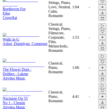
Strings, Piano,
Love, Neutral,
1:04
-
Beethoven Fur
Calm,
Elise
Romantic
CrowHat
Classical,
Strings, Piano,
Filmscore,
Corporate,
1:53
-
Waltz in G
Film,
Ashot_Danielyan_Composer
Melancholic,
Romantic
Classical,
Piano,
1:06
-
The Flower Duet -
Romantic
Delibes - Lakme
Abydos Music
Classical,
Piano,
4:41
-
Nocturne Op 55
Romantic
No 1 - Chopin
Abydos Music