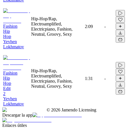
Hip-Hop/Rap,
Electroamplified,
Fashion
2:09
-
Electricpiano, Fashion,
Hip
Neutral, Groovy, Sexy
Hop
Yevhen
Lokhmatov
Hip-Hop/Rap,
Fashion
Electroamplified,
Hip
1:31
-
Electricpiano, Fashion,
Hop
Neutral, Groovy, Sexy
Edit
2
Yevhen
Lokhmatov
©
2026
Jamendo Licensing
Descargar la app
Enlaces útiles