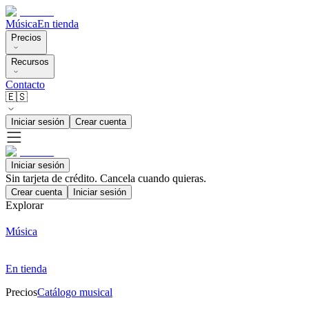
Música
En tienda
Precios
Recursos
Contacto
🇪🇸
Iniciar sesión
Crear cuenta
Iniciar sesión
Sin tarjeta de crédito. Cancela cuando quieras.
Crear cuenta
Iniciar sesión
Explorar
Música
En tienda
Precios
Catálogo musical