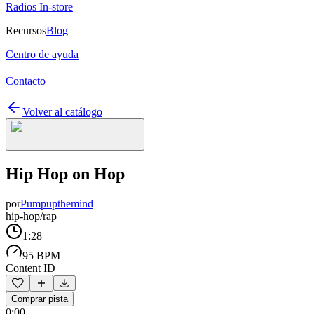
Radios In-store
Recursos
Blog
Centro de ayuda
Contacto
Volver al catálogo
Hip Hop on Hop
por
Pumpupthemind
hip-hop/rap
1:28
95 BPM
Content ID
Comprar pista
0:00