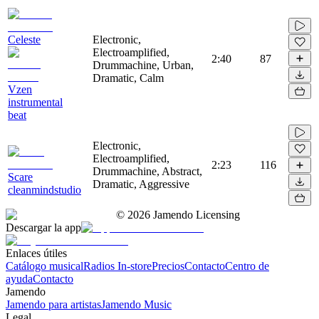
Celeste
Electronic,
Electroamplified,
2:40
87
Drummachine, Urban,
Dramatic, Calm
Vzen
instrumental
beat
Electronic,
Electroamplified,
2:23
116
Drummachine, Abstract,
Scare
Dramatic, Aggressive
cleanmindstudio
©
2026
Jamendo Licensing
Descargar la app
Enlaces útiles
Catálogo musical
Radios In-store
Precios
Contacto
Centro de
ayuda
Contacto
Jamendo
Jamendo para artistas
Jamendo Music
Legal