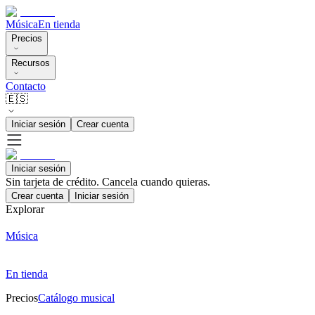
Música
En tienda
Precios
Recursos
Contacto
🇪🇸
Iniciar sesión
Crear cuenta
Iniciar sesión
Sin tarjeta de crédito. Cancela cuando quieras.
Crear cuenta
Iniciar sesión
Explorar
Música
En tienda
Precios
Catálogo musical