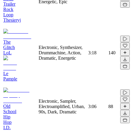
Energetic, Epic
Trailer
Rock
Loop
Thesieryj
The
Glitch
Electronic, Synthesizer,
LoL
Drummachine, Action,
3:18
140
Dramatic, Energetic
Le
Pample
Electronic, Sampler,
Old
Electroamplified, Urban,
3:06
88
School
90s, Dark, Dramatic
Hip
Hop
I.D.