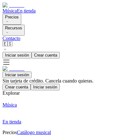
Música
En tienda
Precios
Recursos
Contacto
🇪🇸
Iniciar sesión
Crear cuenta
Iniciar sesión
Sin tarjeta de crédito. Cancela cuando quieras.
Crear cuenta
Iniciar sesión
Explorar
Música
En tienda
Precios
Catálogo musical