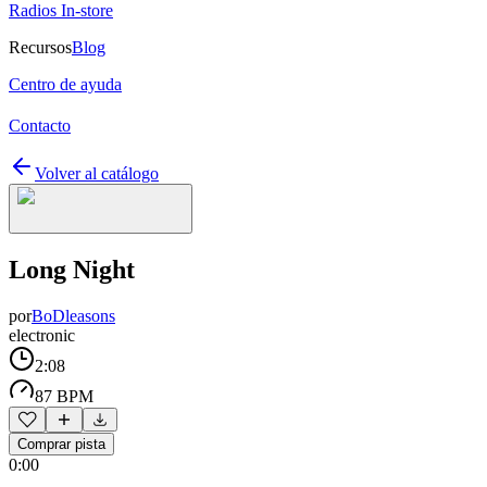
Radios In-store
Recursos
Blog
Centro de ayuda
Contacto
Volver al catálogo
Long Night
por
BoDleasons
electronic
2:08
87 BPM
Comprar pista
0:00