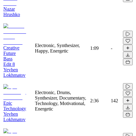
Nazar
Hrushko
Electronic, Synthesizer,
Creative
1:09
-
Happy, Energetic
Future
Bass
Edit 8
Yevhen
Lokhmatov
Electronic, Drums,
Synthesizer, Documentary,
2:36
142
Epic
Technology, Motivational,
Technology
Energetic
Yevhen
Lokhmatov