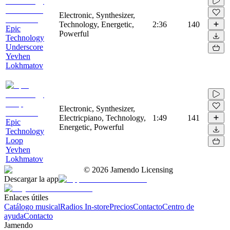
Electronic, Synthesizer,
Technology, Energetic,
2:36
140
Epic
Powerful
Technology
Underscore
Yevhen
Lokhmatov
Electronic, Synthesizer,
Electricpiano, Technology,
1:49
141
Epic
Energetic, Powerful
Technology
Loop
Yevhen
Lokhmatov
©
2026
Jamendo Licensing
Descargar la app
Enlaces útiles
Catálogo musical
Radios In-store
Precios
Contacto
Centro de
ayuda
Contacto
Jamendo