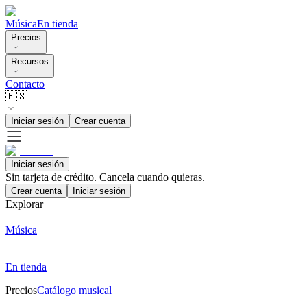
Música
En tienda
Precios
Recursos
Contacto
🇪🇸
Iniciar sesión
Crear cuenta
Iniciar sesión
Sin tarjeta de crédito. Cancela cuando quieras.
Crear cuenta
Iniciar sesión
Explorar
Música
En tienda
Precios
Catálogo musical