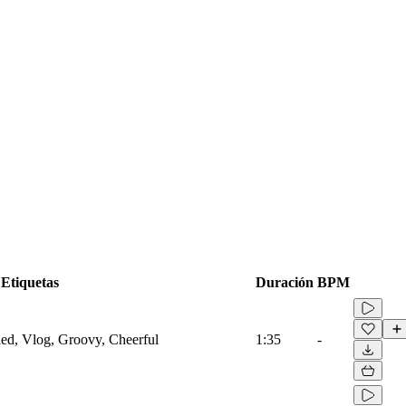
Etiquetas
Duración
BPM
fied, Vlog, Groovy, Cheerful
1:35
-