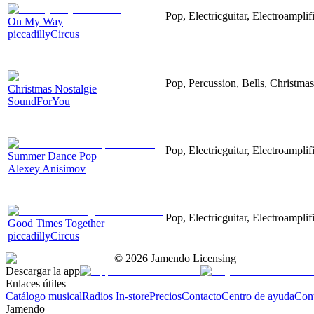
Pop, Electricguitar, Electroampli
On My Way
piccadillyCircus
Pop, Percussion, Bells, Christma
Christmas Nostalgie
SoundForYou
Pop, Electricguitar, Electroamplif
Summer Dance Pop
Alexey Anisimov
Pop, Electricguitar, Electroampli
Good Times Together
piccadillyCircus
©
2026
Jamendo Licensing
Descargar la app
Enlaces útiles
Catálogo musical
Radios In-store
Precios
Contacto
Centro de ayuda
Con
Jamendo