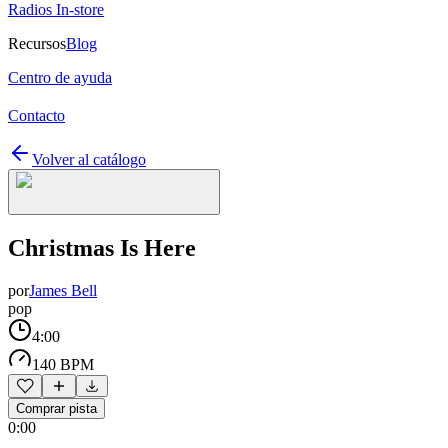
Radios In-store
Recursos
Blog
Centro de ayuda
Contacto
Volver al catálogo
Christmas Is Here
por
James Bell
pop
4:00
140 BPM
Comprar pista
0:00