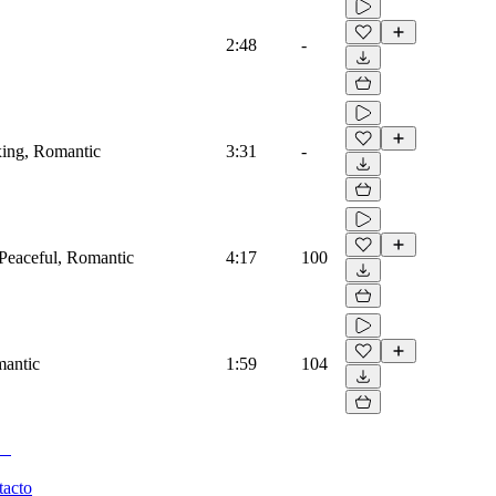
2:48
-
xing, Romantic
3:31
-
 Peaceful, Romantic
4:17
100
mantic
1:59
104
tacto