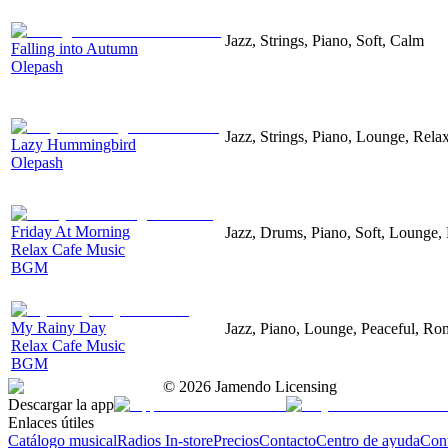
Jazz, Strings, Piano, Soft, Calm
Falling into Autumn
Olepash
Jazz, Strings, Piano, Lounge, Rela
Lazy Hummingbird
Olepash
Friday At Morning
Jazz, Drums, Piano, Soft, Lounge,
Relax Cafe Music
BGM
My Rainy Day
Jazz, Piano, Lounge, Peaceful, Ro
Relax Cafe Music
BGM
©
2026
Jamendo Licensing
Descargar la app
Enlaces útiles
Catálogo musical
Radios In-store
Precios
Contacto
Centro de ayuda
Con