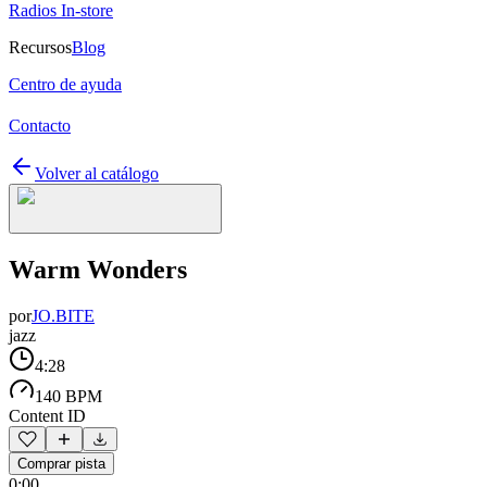
Radios In-store
Recursos
Blog
Centro de ayuda
Contacto
Volver al catálogo
Warm Wonders
por
JO.BITE
jazz
4:28
140 BPM
Content ID
Comprar pista
0:00