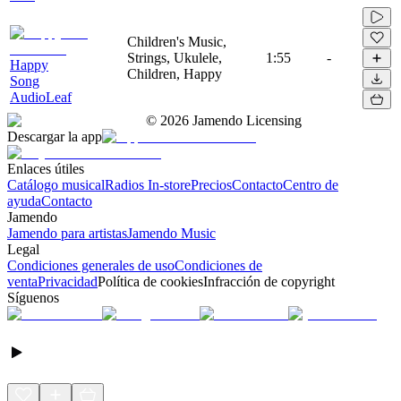
Children's Music,
Strings, Ukulele,
1:55
-
Happy
Children, Happy
Song
AudioLeaf
©
2026
Jamendo Licensing
Descargar la app
Enlaces útiles
Catálogo musical
Radios In-store
Precios
Contacto
Centro de
ayuda
Contacto
Jamendo
Jamendo para artistas
Jamendo Music
Legal
Condiciones generales de uso
Condiciones de
venta
Privacidad
Política de cookies
Infracción de copyright
Síguenos