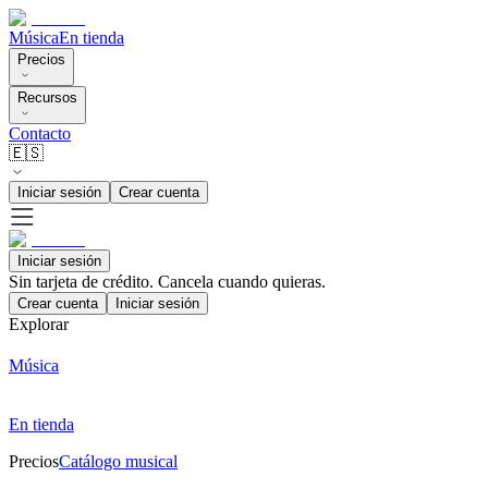
Música
En tienda
Precios
Recursos
Contacto
🇪🇸
Iniciar sesión
Crear cuenta
Iniciar sesión
Sin tarjeta de crédito. Cancela cuando quieras.
Crear cuenta
Iniciar sesión
Explorar
Música
En tienda
Precios
Catálogo musical