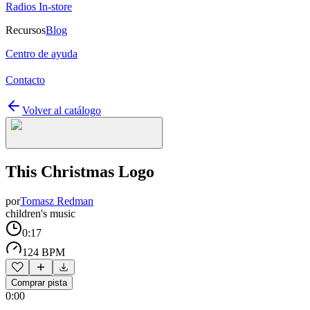
Radios In-store
Recursos
Blog
Centro de ayuda
Contacto
Volver al catálogo
This Christmas Logo
por
Tomasz Redman
children's music
0:17
124 BPM
Comprar pista
0:00