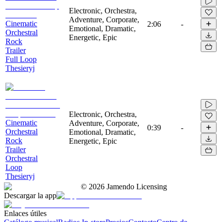
Electronic, Orchestra,
Adventure, Corporate,
Cinematic
2:06
-
Emotional, Dramatic,
Orchestral
Energetic, Epic
Rock
Trailer
Full Loop
Thesieryj
Electronic, Orchestra,
Cinematic
Adventure, Corporate,
0:39
-
Orchestral
Emotional, Dramatic,
Rock
Energetic, Epic
Trailer
Orchestral
Loop
Thesieryj
©
2026
Jamendo Licensing
Descargar la app
Enlaces útiles