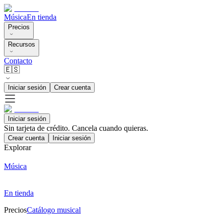
Música
En tienda
Precios
Recursos
Contacto
🇪🇸
Iniciar sesión
Crear cuenta
Iniciar sesión
Sin tarjeta de crédito. Cancela cuando quieras.
Crear cuenta
Iniciar sesión
Explorar
Música
En tienda
Precios
Catálogo musical