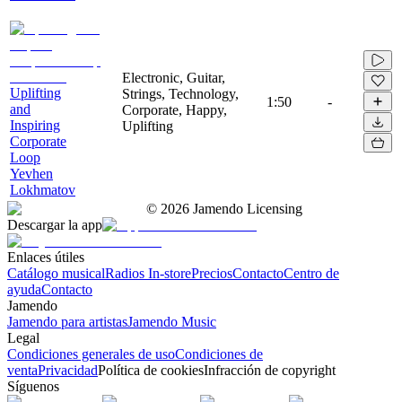
Electronic, Guitar,
Uplifting
Strings, Technology,
1:50
-
and
Corporate, Happy,
Inspiring
Uplifting
Corporate
Loop
Yevhen
Lokhmatov
©
2026
Jamendo Licensing
Descargar la app
Enlaces útiles
Catálogo musical
Radios In-store
Precios
Contacto
Centro de
ayuda
Contacto
Jamendo
Jamendo para artistas
Jamendo Music
Legal
Condiciones generales de uso
Condiciones de
venta
Privacidad
Política de cookies
Infracción de copyright
Síguenos