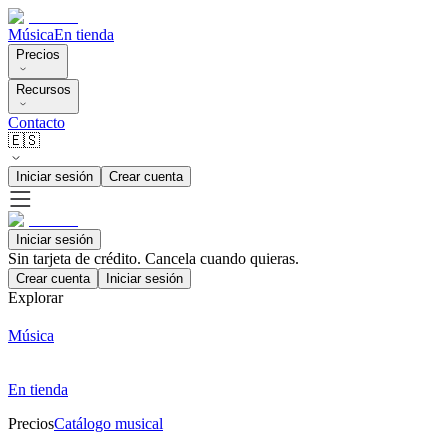
Música
En tienda
Precios
Recursos
Contacto
🇪🇸
Iniciar sesión
Crear cuenta
Iniciar sesión
Sin tarjeta de crédito. Cancela cuando quieras.
Crear cuenta
Iniciar sesión
Explorar
Música
En tienda
Precios
Catálogo musical