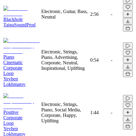
Electronic, Guitar, Bass,
2:56
-
Neutral
Blackhole
TaigaSoundProd
Electronic, Strings,
Piano
Piano, Advertising,
0:54
-
Cinematic
Corporate, Neutral,
Corporate
Inspirational, Uplifting
Loop
Yevhen
Lokhmatov
Electronic, Strings,
Piano, Social Media,
Positive
1:44
-
Corporate, Happy,
Corporate
Uplifting
Loop
Yevhen
Lokhmatov