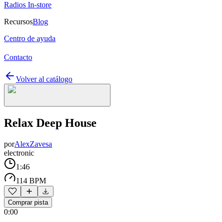
Radios In-store
Recursos
Blog
Centro de ayuda
Contacto
Volver al catálogo
Relax Deep House
por
AlexZavesa
electronic
1:46
114 BPM
Comprar pista
0:00