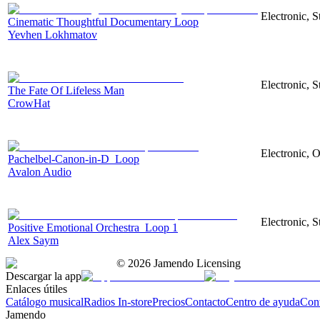
Electronic, 
Cinematic Thoughtful Documentary Loop
Yevhen Lokhmatov
Electronic, S
The Fate Of Lifeless Man
CrowHat
Electronic, O
Pachelbel-Canon-in-D_Loop
Avalon Audio
Electronic, S
Positive Emotional Orchestra_Loop 1
Alex Saym
©
2026
Jamendo Licensing
Descargar la app
Enlaces útiles
Catálogo musical
Radios In-store
Precios
Contacto
Centro de ayuda
Con
Jamendo