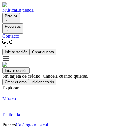
Música
En tienda
Precios
Recursos
Contacto
🇪🇸
Iniciar sesión
Crear cuenta
Iniciar sesión
Sin tarjeta de crédito. Cancela cuando quieras.
Crear cuenta
Iniciar sesión
Explorar
Música
En tienda
Precios
Catálogo musical