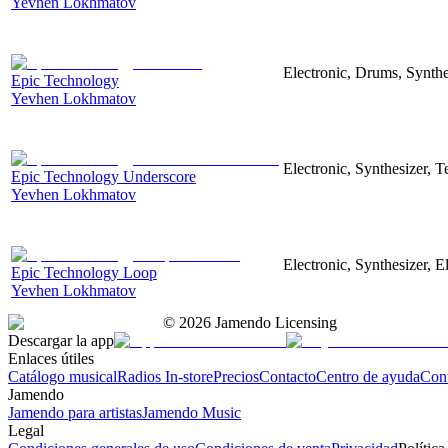
Yevhen Lokhmatov
Electronic, Drums, Synthe
Epic Technology
Yevhen Lokhmatov
Electronic, Synthesizer, 
Epic Technology Underscore
Yevhen Lokhmatov
Electronic, Synthesizer, 
Epic Technology Loop
Yevhen Lokhmatov
©
2026
Jamendo Licensing
Descargar la app
Enlaces útiles
Catálogo musical
Radios In-store
Precios
Contacto
Centro de ayuda
Con
Jamendo
Jamendo para artistas
Jamendo Music
Legal