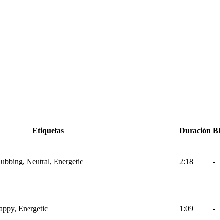
Etiquetas
Duración
B
lubbing, Neutral, Energetic
2:18
-
Happy, Energetic
1:09
-