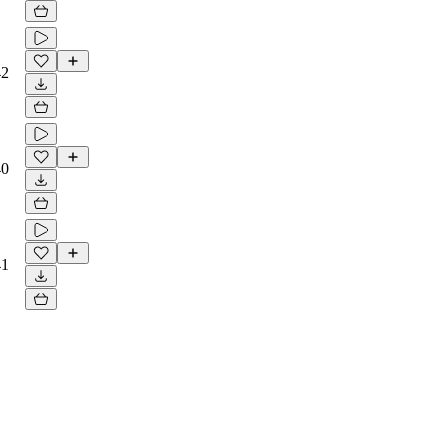
42
40
41