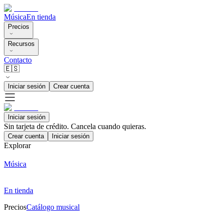
Música
En tienda
Precios
Recursos
Contacto
🇪🇸
Iniciar sesión
Crear cuenta
Iniciar sesión
Sin tarjeta de crédito. Cancela cuando quieras.
Crear cuenta
Iniciar sesión
Explorar
Música
En tienda
Precios
Catálogo musical