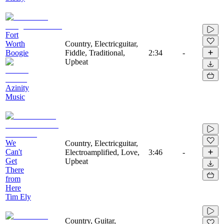
Fort
Worth
Country, Electricguitar,
Boogie
Fiddle, Traditional,
2:34
-
Upbeat
Azinity
Music
We
Country, Electricguitar,
Can't
Electroamplified, Love,
3:46
-
Get
Upbeat
There
from
Here
Tim Ely
Country, Guitar,