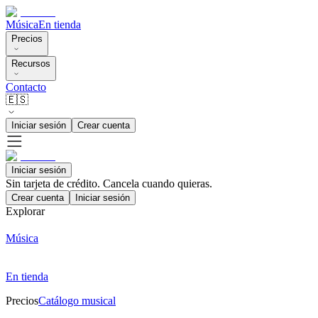
Música
En tienda
Precios
Recursos
Contacto
🇪🇸
Iniciar sesión
Crear cuenta
Iniciar sesión
Sin tarjeta de crédito. Cancela cuando quieras.
Crear cuenta
Iniciar sesión
Explorar
Música
En tienda
Precios
Catálogo musical