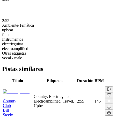
2:52
Ambiente/Temática
upbeat
film
Instrumentos
electricguitar
electroamplified
Otras etiquetas
vocal - male
Pistas similares
Título
Etiquetas
Duración
BPM
Country, Electricguitar,
Country
Electroamplified, Travel,
2:55
145
Club
Upbeat
Bill
Steely