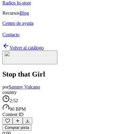
Radios In-store
Recursos
Blog
Centro de ayuda
Contacto
Volver al catálogo
Stop that Girl
por
Sammy Vulcano
country
2:52
90 BPM
Content ID
Comprar pista
0:00