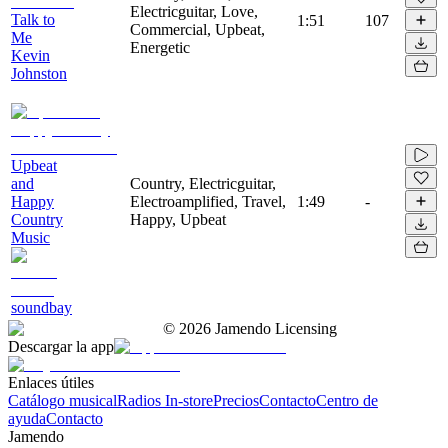
Electricguitar, Love,
Talk to
1:51
107
Commercial, Upbeat,
Me
Energetic
Kevin
Johnston
Upbeat
and
Country, Electricguitar,
Happy
Electroamplified, Travel,
1:49
-
Country
Happy, Upbeat
Music
soundbay
©
2026
Jamendo Licensing
Descargar la app
Enlaces útiles
Catálogo musical
Radios In-store
Precios
Contacto
Centro de
ayuda
Contacto
Jamendo