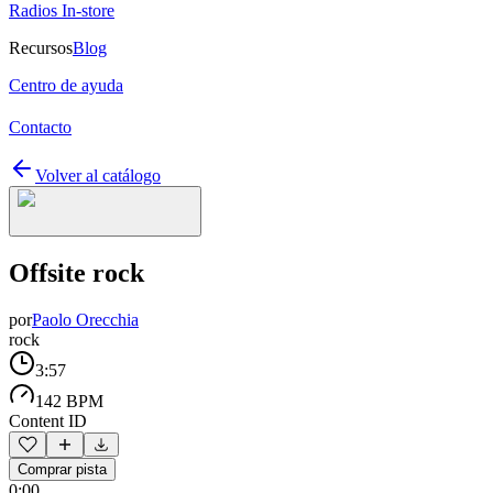
Radios In-store
Recursos
Blog
Centro de ayuda
Contacto
Volver al catálogo
Offsite rock
por
Paolo Orecchia
rock
3:57
142 BPM
Content ID
Comprar pista
0:00