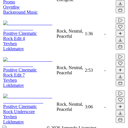
Promo
Osynthw
Background Music
Rock, Neutral,
Positive Cinematic
1:36
-
Peaceful
Rock Edit 4
Yevhen
Lokhmatov
Rock, Neutral,
Positive Cinematic
2:53
-
Peaceful
Rock Edit 7
Yevhen
Lokhmatov
Rock, Neutral,
Positive Cinematic
3:06
-
Peaceful
Rock Underscore
Yevhen
Lokhmatov
©
2026
Jamendo Licensing