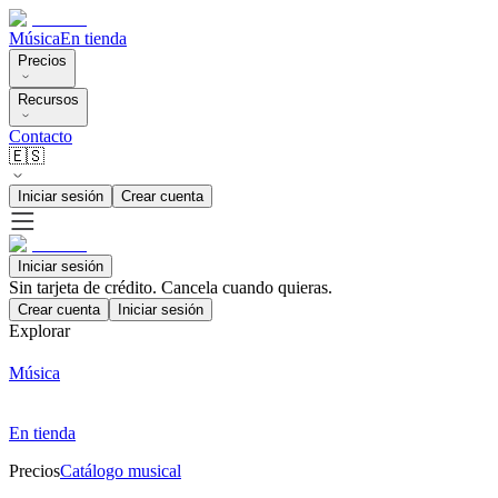
Música
En tienda
Precios
Recursos
Contacto
🇪🇸
Iniciar sesión
Crear cuenta
Iniciar sesión
Sin tarjeta de crédito. Cancela cuando quieras.
Crear cuenta
Iniciar sesión
Explorar
Música
En tienda
Precios
Catálogo musical