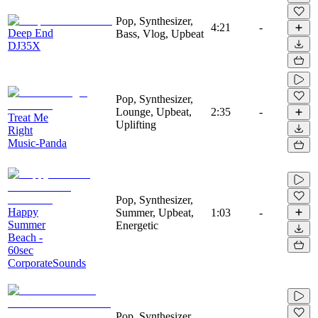
Pop, Synthesizer,
4:21
-
Deep End
Bass, Vlog, Upbeat
DJ35X
Pop, Synthesizer,
Lounge, Upbeat,
2:35
-
Treat Me
Uplifting
Right
Music-Panda
Pop, Synthesizer,
Happy
Summer, Upbeat,
1:03
-
Summer
Energetic
Beach -
60sec
CorporateSounds
Pop, Synthesizer,