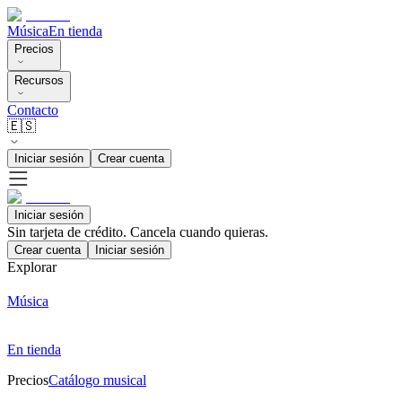
Música
En tienda
Precios
Recursos
Contacto
🇪🇸
Iniciar sesión
Crear cuenta
Iniciar sesión
Sin tarjeta de crédito. Cancela cuando quieras.
Crear cuenta
Iniciar sesión
Explorar
Música
En tienda
Precios
Catálogo musical