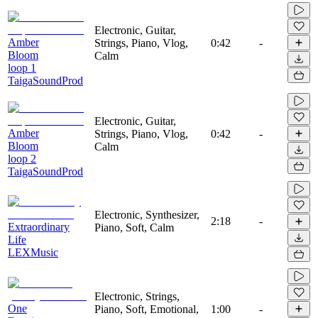
Electronic, Guitar,
Amber
Strings, Piano, Vlog,
0:42
-
Bloom
Calm
loop 1
TaigaSoundProd
Electronic, Guitar,
Amber
Strings, Piano, Vlog,
0:42
-
Bloom
Calm
loop 2
TaigaSoundProd
Electronic, Synthesizer,
2:18
-
Extraordinary
Piano, Soft, Calm
Life
LEXMusic
Electronic, Strings,
One
Piano, Soft, Emotional,
1:00
-