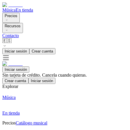
Música
En tienda
Precios
Recursos
Contacto
🇪🇸
Iniciar sesión
Crear cuenta
Iniciar sesión
Sin tarjeta de crédito. Cancela cuando quieras.
Crear cuenta
Iniciar sesión
Explorar
Música
En tienda
Precios
Catálogo musical