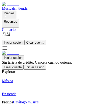
Música
En tienda
Precios
Recursos
Contacto
🇪🇸
Iniciar sesión
Crear cuenta
Iniciar sesión
Sin tarjeta de crédito. Cancela cuando quieras.
Crear cuenta
Iniciar sesión
Explorar
Música
En tienda
Precios
Catálogo musical