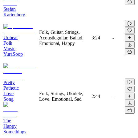
Stefan
Kartenberg
Folk, Guitar, Strings,
Upbeat
Acousticguitar, Ballad,
3:24
-
Folk
Emotional, Happy
Music
YuraSoop
Pretty
Pathetic
Love
Folk, Strings, Ukulele,
2:44
-
Song
Love, Emotional, Sad
The
Happy
Somethings