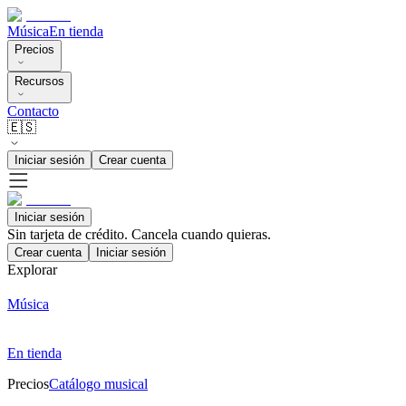
Música
En tienda
Precios
Recursos
Contacto
🇪🇸
Iniciar sesión
Crear cuenta
Iniciar sesión
Sin tarjeta de crédito. Cancela cuando quieras.
Crear cuenta
Iniciar sesión
Explorar
Música
En tienda
Precios
Catálogo musical