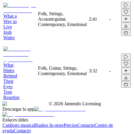
Folk, Strings,
What a
Acousticguitar,
2:41
-
Way to
Contemporary, Emotional
Live
Josh
Wales
What
Folk, Guitar, Strings,
Hides
3:32
-
Contemporary, Emotional
Behind
Their
Eyes
Tom
Reardon
©
2026
Jamendo Licensing
Descargar la app
Enlaces útiles
Catálogo musical
Radios In-store
Precios
Contacto
Centro de
ayuda
Contacto