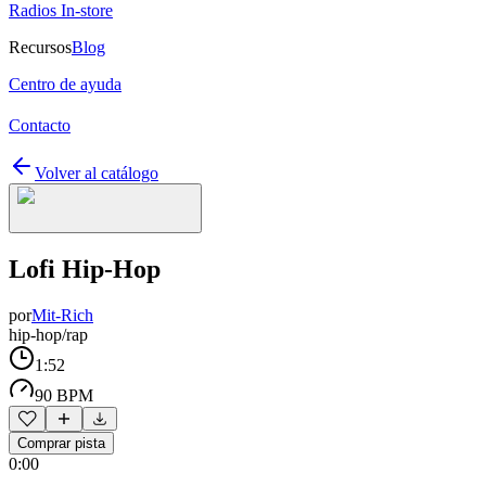
Radios In-store
Recursos
Blog
Centro de ayuda
Contacto
Volver al catálogo
Lofi Hip-Hop
por
Mit-Rich
hip-hop/rap
1:52
90 BPM
Comprar pista
0:00