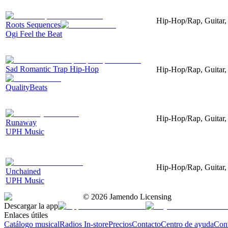
Hip-Hop/Rap, Guitar, 
Roots Sequences
Ogi Feel the Beat
Sad Romantic Trap Hip-Hop
Hip-Hop/Rap, Guitar, 
QualityBeats
Hip-Hop/Rap, Guitar, 
Runaway
UPH Music
Hip-Hop/Rap, Guitar, 
Unchained
UPH Music
©
2026
Jamendo Licensing
Descargar la app
Enlaces útiles
Catálogo musical
Radios In-store
Precios
Contacto
Centro de ayuda
Con