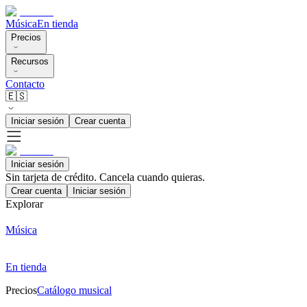
Música
En tienda
Precios
Recursos
Contacto
🇪🇸
Iniciar sesión
Crear cuenta
Iniciar sesión
Sin tarjeta de crédito. Cancela cuando quieras.
Crear cuenta
Iniciar sesión
Explorar
Música
En tienda
Precios
Catálogo musical