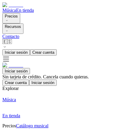
Música
En tienda
Precios
Recursos
Contacto
🇪🇸
Iniciar sesión
Crear cuenta
Iniciar sesión
Sin tarjeta de crédito. Cancela cuando quieras.
Crear cuenta
Iniciar sesión
Explorar
Música
En tienda
Precios
Catálogo musical