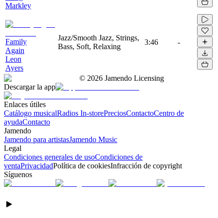
Markley
Jazz/Smooth Jazz, Strings,
Family
3:46
-
Bass, Soft, Relaxing
Again
Leon
Ayers
©
2026
Jamendo Licensing
Descargar la app
Enlaces útiles
Catálogo musical
Radios In-store
Precios
Contacto
Centro de
ayuda
Contacto
Jamendo
Jamendo para artistas
Jamendo Music
Legal
Condiciones generales de uso
Condiciones de
venta
Privacidad
Política de cookies
Infracción de copyright
Síguenos