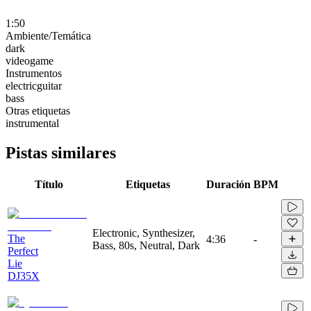
1:50
Ambiente/Temática
dark
videogame
Instrumentos
electricguitar
bass
Otras etiquetas
instrumental
Pistas similares
Título
Etiquetas
Duración
BPM
Electronic, Synthesizer,
The
4:36
-
Bass, 80s, Neutral, Dark
Perfect
Lie
DJ35X