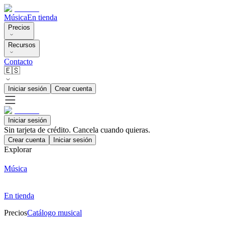
Música
En tienda
Precios
Recursos
Contacto
🇪🇸
Iniciar sesión
Crear cuenta
Iniciar sesión
Sin tarjeta de crédito. Cancela cuando quieras.
Crear cuenta
Iniciar sesión
Explorar
Música
En tienda
Precios
Catálogo musical