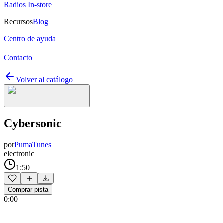
Radios In-store
Recursos
Blog
Centro de ayuda
Contacto
Volver al catálogo
Cybersonic
por
PumaTunes
electronic
1:50
Comprar pista
0:00