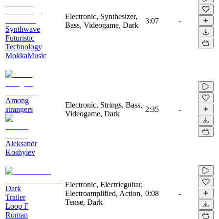
Electronic, Synthesizer,
3:07
-
Bass, Videogame, Dark
Synthwave
Futuristic
Technology
MokkaMusic
Among
Electronic, Strings, Bass,
strangers
2:35
-
Videogame, Dark
Aleksandr
Koshylev
Electronic, Electricguitar,
Dark
Electroamplified, Action,
0:08
-
Trailer
Tense, Dark
Loop F
Roman