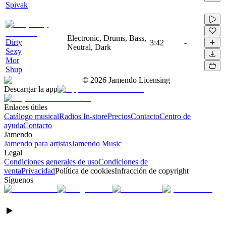
Spivak
Electronic, Drums, Bass,
Dirty
3:42
-
Neutral, Dark
Sexy
Mor
Shup
©
2026
Jamendo Licensing
Descargar la app
Enlaces útiles
Catálogo musical
Radios In-store
Precios
Contacto
Centro de
ayuda
Contacto
Jamendo
Jamendo para artistas
Jamendo Music
Legal
Condiciones generales de uso
Condiciones de
venta
Privacidad
Política de cookies
Infracción de copyright
Síguenos