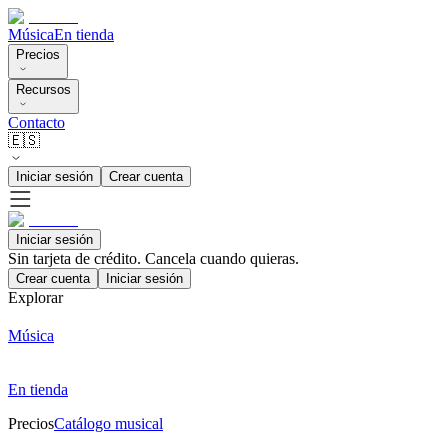
Música
En tienda
Precios
Recursos
Contacto
🇪🇸
Iniciar sesión
Crear cuenta
Iniciar sesión
Sin tarjeta de crédito. Cancela cuando quieras.
Crear cuenta
Iniciar sesión
Explorar
Música
En tienda
Precios
Catálogo musical