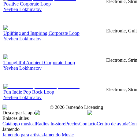
Electronic, Str
Positive Corporate Loop
Yevhen Lokhmatov
Electronic, Gui
Uplifting and Inspiring Corporate Loop
Yevhen Lokhmatov
Electronic, Stri
Thoughtful Ambient Corporate Loop
Yevhen Lokhmatov
Electronic, Stri
Fun Indie Pop Rock Loop
Yevhen Lokhmatov
©
2026
Jamendo Licensing
Descargar la app
Enlaces útiles
Catálogo musical
Radios In-store
Precios
Contacto
Centro de ayuda
Con
Jamendo
Jamendo para artistas
Jamendo Music