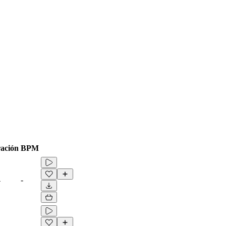
ación
BPM
4
-