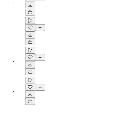
4
-
0
-
7
-
8
-