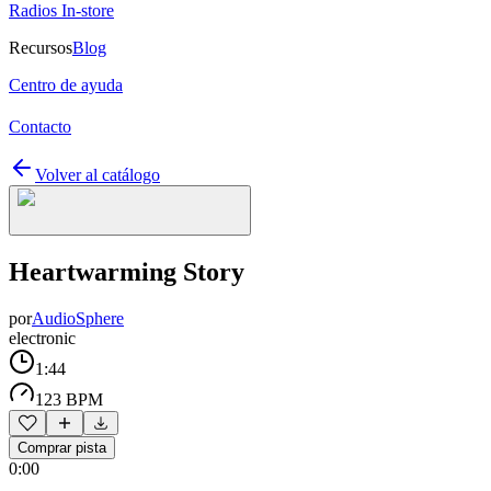
Radios In-store
Recursos
Blog
Centro de ayuda
Contacto
Volver al catálogo
Heartwarming Story
por
AudioSphere
electronic
1:44
123 BPM
Comprar pista
0:00