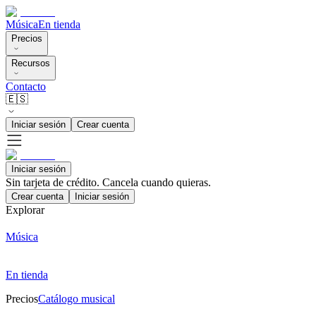
Música
En tienda
Precios
Recursos
Contacto
🇪🇸
Iniciar sesión
Crear cuenta
Iniciar sesión
Sin tarjeta de crédito. Cancela cuando quieras.
Crear cuenta
Iniciar sesión
Explorar
Música
En tienda
Precios
Catálogo musical