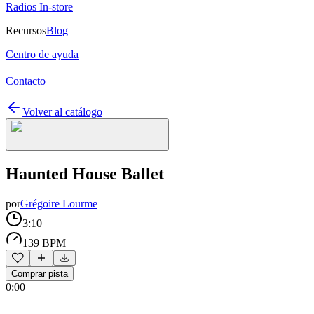
Radios In-store
Recursos
Blog
Centro de ayuda
Contacto
Volver al catálogo
Haunted House Ballet
por
Grégoire Lourme
3:10
139 BPM
Comprar pista
0:00