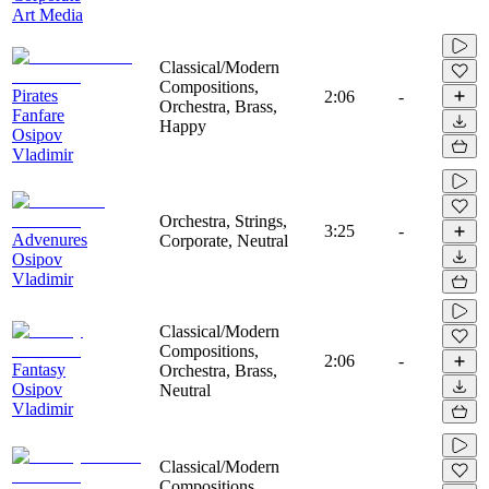
Art Media
Classical/Modern
Compositions,
Pirates
2:06
-
Orchestra, Brass,
Fanfare
Happy
Osipov
Vladimir
Orchestra, Strings,
3:25
-
Advenures
Corporate, Neutral
Osipov
Vladimir
Classical/Modern
Compositions,
2:06
-
Fantasy
Orchestra, Brass,
Osipov
Neutral
Vladimir
Classical/Modern
Compositions,