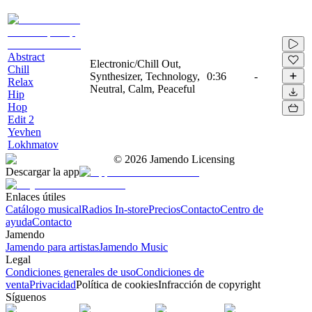
Abstract
Electronic/Chill Out,
Chill
Synthesizer, Technology,
0:36
-
Relax
Neutral, Calm, Peaceful
Hip
Hop
Edit 2
Yevhen
Lokhmatov
©
2026
Jamendo Licensing
Descargar la app
Enlaces útiles
Catálogo musical
Radios In-store
Precios
Contacto
Centro de
ayuda
Contacto
Jamendo
Jamendo para artistas
Jamendo Music
Legal
Condiciones generales de uso
Condiciones de
venta
Privacidad
Política de cookies
Infracción de copyright
Síguenos