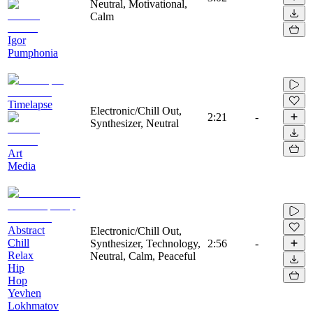
Neutral, Motivational,
Calm
Igor
Pumphonia
Timelapse
Electronic/Chill Out,
2:21
-
Synthesizer, Neutral
Art
Media
Abstract
Electronic/Chill Out,
Chill
Synthesizer, Technology,
2:56
-
Relax
Neutral, Calm, Peaceful
Hip
Hop
Yevhen
Lokhmatov