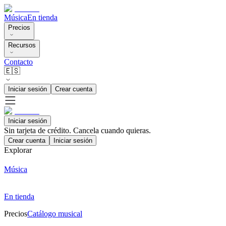
Música
En tienda
Precios
Recursos
Contacto
🇪🇸
Iniciar sesión
Crear cuenta
Iniciar sesión
Sin tarjeta de crédito. Cancela cuando quieras.
Crear cuenta
Iniciar sesión
Explorar
Música
En tienda
Precios
Catálogo musical