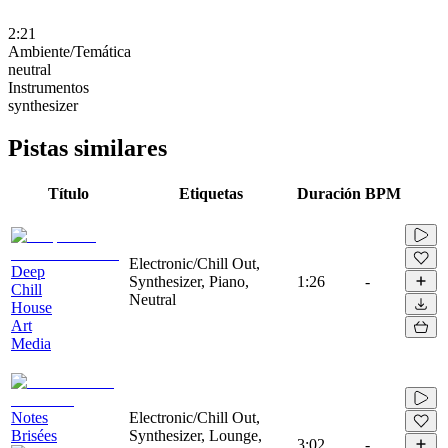
2:21
Ambiente/Temática
neutral
Instrumentos
synthesizer
Pistas similares
Título
Etiquetas
Duración
BPM
Electronic/Chill Out,
Deep
Synthesizer, Piano,
1:26
-
Chill
Neutral
House
Art
Media
Notes
Electronic/Chill Out,
Brisées
Synthesizer, Lounge,
3:02
-