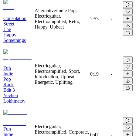
Alternative/Indie Pop,
Electricguitar,
Consolation
2:53
-
Electroamplified, Retro,
Street
Happy, Upbeat
The
Happy
Somethings
Electricguitar,
Fun
Electroamplified, Sport,
Indie
0:19
-
Introdcution, Upbeat,
Pop
Energetic, Uplifting
Rock
Edit 3
Yevhen
Lokhmatov
Electricguitar,
Fun
Electroamplified, Corporate,
Indie
0:47
-