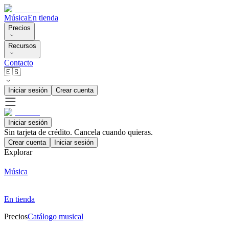
Música
En tienda
Precios
Recursos
Contacto
🇪🇸
Iniciar sesión
Crear cuenta
Iniciar sesión
Sin tarjeta de crédito. Cancela cuando quieras.
Crear cuenta
Iniciar sesión
Explorar
Música
En tienda
Precios
Catálogo musical