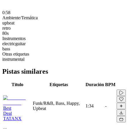
0:58
Ambiente/Temática
upbeat
retro
80s
Instrumentos
electricguitar
bass
Otras etiquetas
instrumental
Pistas similares
Título
Etiquetas
Duración
BPM
Funk/R&B, Bass, Happy,
1:34
-
Best
Upbeat
Deal
TATANX