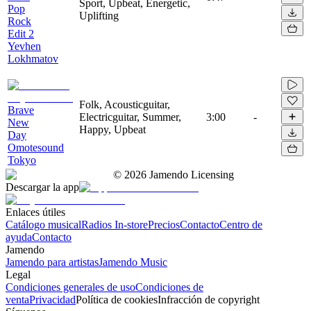
Sport, Upbeat, Energetic,
Pop
Uplifting
Rock
Edit 2
Yevhen
Lokhmatov
Folk, Acousticguitar,
Brave
Electricguitar, Summer,
3:00
-
New
Happy, Upbeat
Day
Omotesound
Tokyo
©
2026
Jamendo Licensing
Descargar la app
Enlaces útiles
Catálogo musical
Radios In-store
Precios
Contacto
Centro de
ayuda
Contacto
Jamendo
Jamendo para artistas
Jamendo Music
Legal
Condiciones generales de uso
Condiciones de
venta
Privacidad
Política de cookies
Infracción de copyright