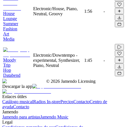
Electronic/House, Piano,
1:56
-
House
Neutral, Groovy
Lounge
Summer
Fashion
Art
Media
Electronic/Downtempo -
Moody
experimental, Synthesizer,
1:45
-
Trip
Piano, Neutral
Hop
Databend
©
2026
Jamendo Licensing
Descargar la app
Enlaces útiles
Catálogo musical
Radios In-store
Precios
Contacto
Centro de
ayuda
Contacto
Jamendo
Jamendo para artistas
Jamendo Music
Legal