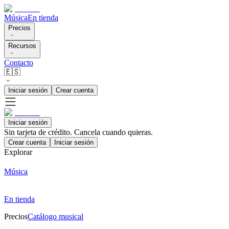
Música
En tienda
Precios
Recursos
Contacto
🇪🇸
Iniciar sesión
Crear cuenta
Iniciar sesión
Sin tarjeta de crédito. Cancela cuando quieras.
Crear cuenta
Iniciar sesión
Explorar
Música
En tienda
Precios
Catálogo musical