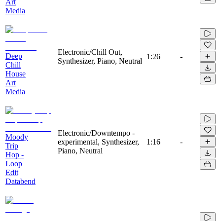
Art
Media
Electronic/Chill Out,
Deep
1:26
-
Synthesizer, Piano, Neutral
Chill
House
Art
Media
Electronic/Downtempo -
Moody
experimental, Synthesizer,
1:16
-
Trip
Piano, Neutral
Hop -
Loop
Edit
Databend