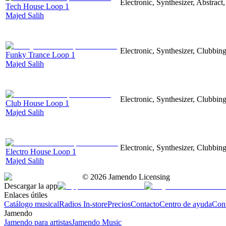
Electronic, Synthesizer, Abstract
Tech House Loop 1
Majed Salih
Electronic, Synthesizer, Clubbin
Funky Trance Loop 1
Majed Salih
Electronic, Synthesizer, Clubbin
Club House Loop 1
Majed Salih
Electronic, Synthesizer, Clubbin
Electro House Loop 1
Majed Salih
©
2026
Jamendo Licensing
Descargar la app
Enlaces útiles
Catálogo musical
Radios In-store
Precios
Contacto
Centro de ayuda
Con
Jamendo
Jamendo para artistas
Jamendo Music