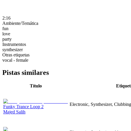
2:16
Ambiente/Temática
fun
love
party
Instrumentos
synthesizer
Otras etiquetas
vocal - female
Pistas similares
Título
Etiquet
Electronic, Synthesizer, Clubbin
Funky Trance Loop 2
Majed Salih