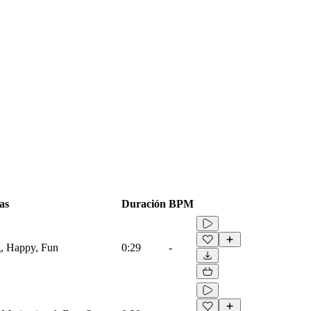
as
Duración
BPM
g, Happy, Fun
0:29
-