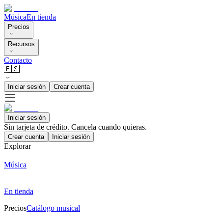
Música
En tienda
Precios
Recursos
Contacto
🇪🇸
Iniciar sesión
Crear cuenta
Iniciar sesión
Sin tarjeta de crédito. Cancela cuando quieras.
Crear cuenta
Iniciar sesión
Explorar
Música
En tienda
Precios
Catálogo musical