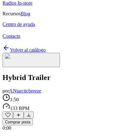
Radios In-store
Recursos
Blog
Centro de ayuda
Contacto
Volver al catálogo
Hybrid Trailer
por
ANtarcticbreeze
1:50
133 BPM
Comprar pista
0:00