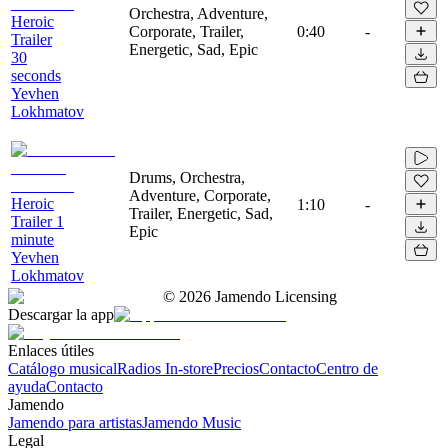
Orchestra, Adventure,
Heroic
Corporate, Trailer,
0:40
-
Trailer
Energetic, Sad, Epic
30
seconds
Yevhen
Lokhmatov
Drums, Orchestra,
Adventure, Corporate,
Heroic
1:10
-
Trailer, Energetic, Sad,
Trailer 1
Epic
minute
Yevhen
Lokhmatov
©
2026
Jamendo Licensing
Descargar la app
Enlaces útiles
Catálogo musical
Radios In-store
Precios
Contacto
Centro de
ayuda
Contacto
Jamendo
Jamendo para artistas
Jamendo Music
Legal