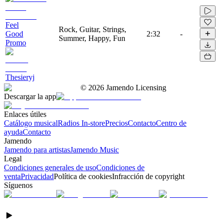
Feel
Rock, Guitar, Strings,
Good
2:32
-
Summer, Happy, Fun
Promo
Thesieryj
©
2026
Jamendo Licensing
Descargar la app
Enlaces útiles
Catálogo musical
Radios In-store
Precios
Contacto
Centro de
ayuda
Contacto
Jamendo
Jamendo para artistas
Jamendo Music
Legal
Condiciones generales de uso
Condiciones de
venta
Privacidad
Política de cookies
Infracción de copyright
Síguenos