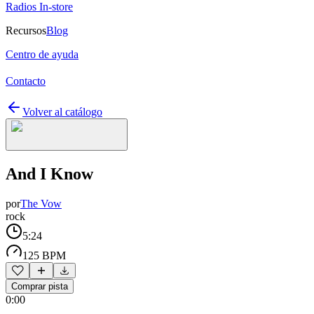
Radios In-store
Recursos
Blog
Centro de ayuda
Contacto
Volver al catálogo
And I Know
por
The Vow
rock
5:24
125 BPM
Comprar pista
0:00