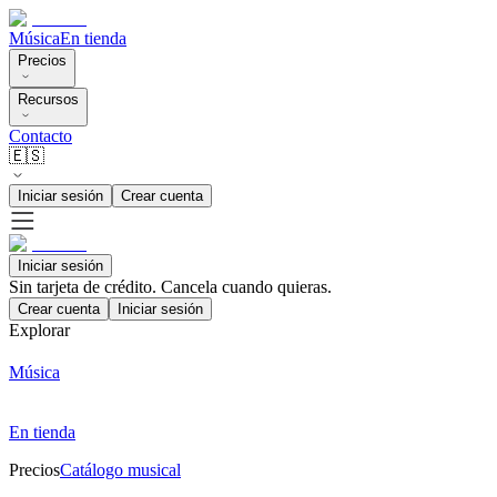
Música
En tienda
Precios
Recursos
Contacto
🇪🇸
Iniciar sesión
Crear cuenta
Iniciar sesión
Sin tarjeta de crédito. Cancela cuando quieras.
Crear cuenta
Iniciar sesión
Explorar
Música
En tienda
Precios
Catálogo musical