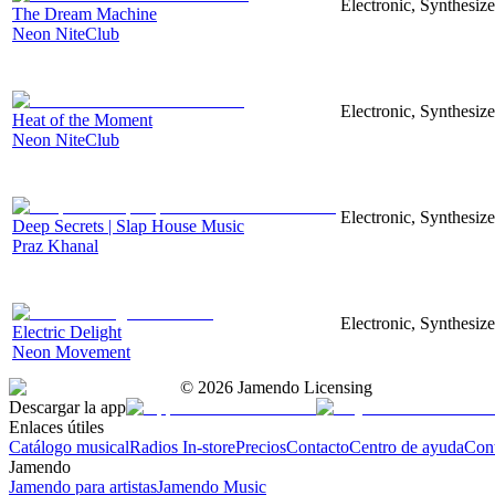
Electronic, Synthesiz
The Dream Machine
Neon NiteClub
Electronic, Synthesize
Heat of the Moment
Neon NiteClub
Electronic, Synthesiz
Deep Secrets | Slap House Music
Praz Khanal
Electronic, Synthesize
Electric Delight
Neon Movement
©
2026
Jamendo Licensing
Descargar la app
Enlaces útiles
Catálogo musical
Radios In-store
Precios
Contacto
Centro de ayuda
Con
Jamendo
Jamendo para artistas
Jamendo Music