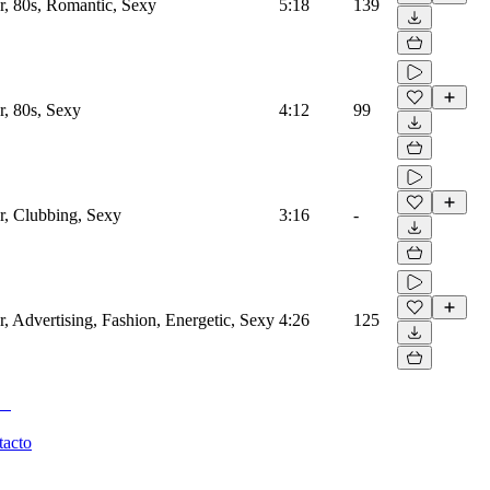
er, 80s, Romantic, Sexy
5:18
139
r, 80s, Sexy
4:12
99
er, Clubbing, Sexy
3:16
-
r, Advertising, Fashion, Energetic, Sexy
4:26
125
tacto