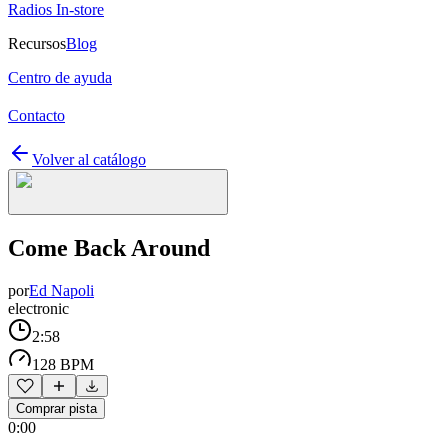
Radios In-store
Recursos
Blog
Centro de ayuda
Contacto
Volver al catálogo
Come Back Around
por
Ed Napoli
electronic
2:58
128 BPM
Comprar pista
0:00