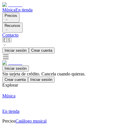
Música
En tienda
Precios
Recursos
Contacto
🇪🇸
Iniciar sesión
Crear cuenta
Iniciar sesión
Sin tarjeta de crédito. Cancela cuando quieras.
Crear cuenta
Iniciar sesión
Explorar
Música
En tienda
Precios
Catálogo musical