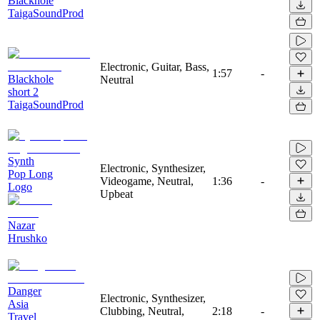
Blackhole
TaigaSoundProd
Electronic, Guitar, Bass,
1:57
-
Blackhole
Neutral
short 2
TaigaSoundProd
Synth
Electronic, Synthesizer,
Pop Long
Videogame, Neutral,
1:36
-
Logo
Upbeat
Nazar
Hrushko
Danger
Electronic, Synthesizer,
Asia
Clubbing, Neutral,
2:18
-
Travel