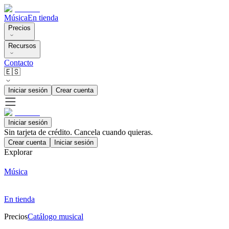
Música
En tienda
Precios
Recursos
Contacto
🇪🇸
Iniciar sesión
Crear cuenta
Iniciar sesión
Sin tarjeta de crédito. Cancela cuando quieras.
Crear cuenta
Iniciar sesión
Explorar
Música
En tienda
Precios
Catálogo musical