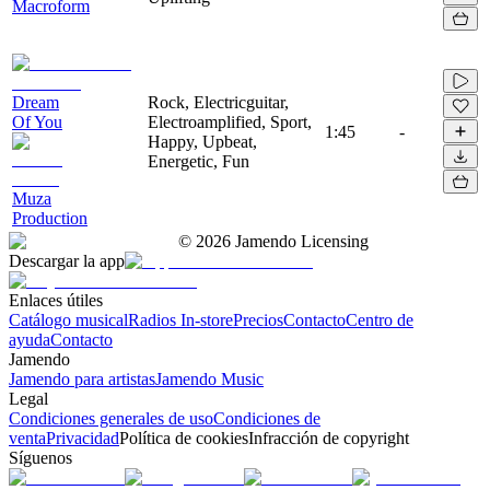
Macroform
Dream
Rock, Electricguitar,
Of You
Electroamplified, Sport,
1:45
-
Happy, Upbeat,
Energetic, Fun
Muza
Production
©
2026
Jamendo Licensing
Descargar la app
Enlaces útiles
Catálogo musical
Radios In-store
Precios
Contacto
Centro de
ayuda
Contacto
Jamendo
Jamendo para artistas
Jamendo Music
Legal
Condiciones generales de uso
Condiciones de
venta
Privacidad
Política de cookies
Infracción de copyright
Síguenos