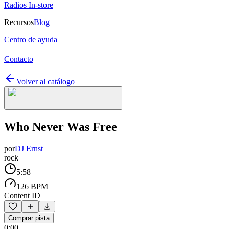
Radios In-store
Recursos
Blog
Centro de ayuda
Contacto
Volver al catálogo
Who Never Was Free
por
DJ Ernst
rock
5:58
126 BPM
Content ID
Comprar pista
0:00