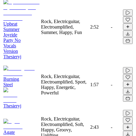
Rock, Electricguitar,
Upbeat
Electroamplified,
2:52
-
Summer
Summer, Happy, Fun
Joyride
Party No
Vocals
Version
Thesieryj
Rock, Electricguitar,
Burning
Electroamplified, Sport,
Steel
1:57
-
Happy, Energetic,
Powerful
Thesieryj
Rock, Electricguitar,
Electroamplified, Soft,
2:43
-
Happy, Groovy,
Agate
Uplifting