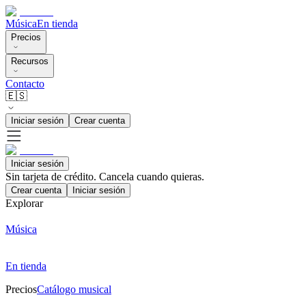
Música
En tienda
Precios
Recursos
Contacto
🇪🇸
Iniciar sesión
Crear cuenta
Iniciar sesión
Sin tarjeta de crédito. Cancela cuando quieras.
Crear cuenta
Iniciar sesión
Explorar
Música
En tienda
Precios
Catálogo musical