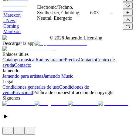
Electronic/Techno,
Synthesizer, Clubbing,
6:03
-
Marexon
Neutral, Energetic
- New
Coming
Marexon
©
2026
Jamendo Licensing
Descargar la app
Enlaces útiles
Catálogo musical
Radios In-store
Precios
Contacto
Centro de
ayuda
Contacto
Jamendo
Jamendo para artistas
Jamendo Music
Legal
Condiciones generales de uso
Condiciones de
venta
Privacidad
Política de cookies
Infracción de copyright
Síguenos