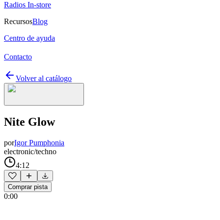
Radios In-store
Recursos
Blog
Centro de ayuda
Contacto
Volver al catálogo
Nite Glow
por
Igor Pumphonia
electronic/techno
4:12
Comprar pista
0:00