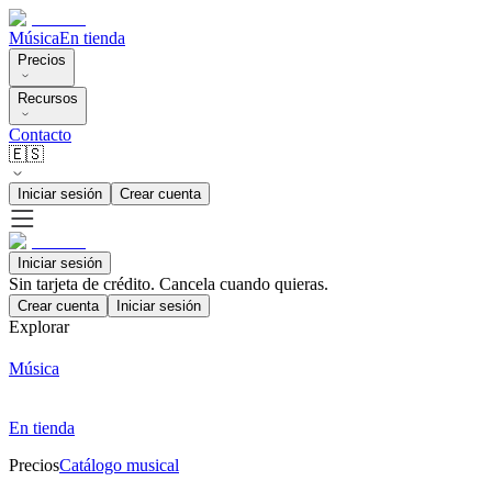
Música
En tienda
Precios
Recursos
Contacto
🇪🇸
Iniciar sesión
Crear cuenta
Iniciar sesión
Sin tarjeta de crédito. Cancela cuando quieras.
Crear cuenta
Iniciar sesión
Explorar
Música
En tienda
Precios
Catálogo musical