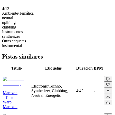
4:12
Ambiente/Temática
neutral
uplifting
clubbing
Instrumentos
synthesizer
Otras etiquetas
instrumental
Pistas similares
Título
Etiquetas
Duración
BPM
Electronic/Techno,
Synthesizer, Clubbing,
4:42
-
Marexon
Neutral, Energetic
- Time
Warp
Marexon