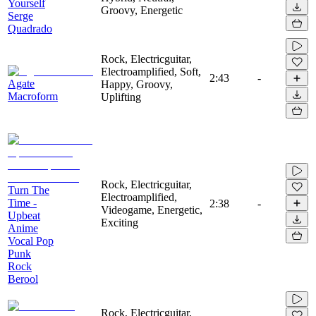
Yourself
Groovy, Energetic
Serge
Quadrado
Rock, Electricguitar,
Electroamplified, Soft,
2:43
-
Agate
Happy, Groovy,
Macroform
Uplifting
Rock, Electricguitar,
Turn The
Electroamplified,
Time -
2:38
-
Videogame, Energetic,
Upbeat
Exciting
Anime
Vocal Pop
Punk
Rock
Berool
Rock, Electricguitar,