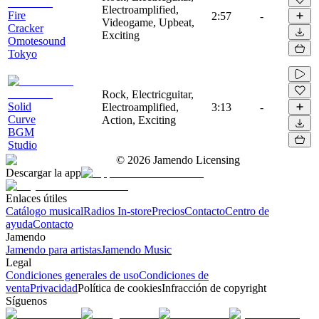
Electroamplified,
Fire
2:57
-
Videogame, Upbeat,
Cracker
Exciting
Omotesound
Tokyo
Rock, Electricguitar,
Solid
Electroamplified,
3:13
-
Curve
Action, Exciting
BGM
Studio
©
2026
Jamendo Licensing
Descargar la app
Enlaces útiles
Catálogo musical
Radios In-store
Precios
Contacto
Centro de
ayuda
Contacto
Jamendo
Jamendo para artistas
Jamendo Music
Legal
Condiciones generales de uso
Condiciones de
venta
Privacidad
Política de cookies
Infracción de copyright
Síguenos