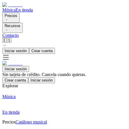
Música
En tienda
Precios
Recursos
Contacto
🇪🇸
Iniciar sesión
Crear cuenta
Iniciar sesión
Sin tarjeta de crédito. Cancela cuando quieras.
Crear cuenta
Iniciar sesión
Explorar
Música
En tienda
Precios
Catálogo musical