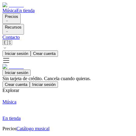
Música
En tienda
Precios
Recursos
Contacto
🇪🇸
Iniciar sesión
Crear cuenta
Iniciar sesión
Sin tarjeta de crédito. Cancela cuando quieras.
Crear cuenta
Iniciar sesión
Explorar
Música
En tienda
Precios
Catálogo musical