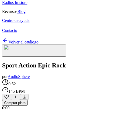
Radios In-store
Recursos
Blog
Centro de ayuda
Contacto
Volver al catálogo
Sport Action Epic Rock
por
AudioSphere
0:52
145 BPM
Comprar pista
0:00