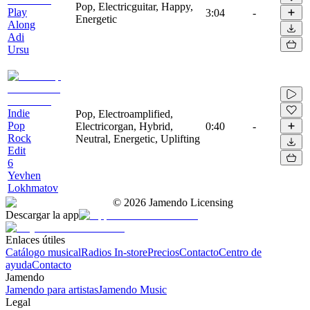
Pop, Electricguitar, Happy,
Play
3:04
-
Energetic
Along
Adi
Ursu
Indie
Pop, Electroamplified,
Pop
Electricorgan, Hybrid,
0:40
-
Rock
Neutral, Energetic, Uplifting
Edit
6
Yevhen
Lokhmatov
©
2026
Jamendo Licensing
Descargar la app
Enlaces útiles
Catálogo musical
Radios In-store
Precios
Contacto
Centro de
ayuda
Contacto
Jamendo
Jamendo para artistas
Jamendo Music
Legal