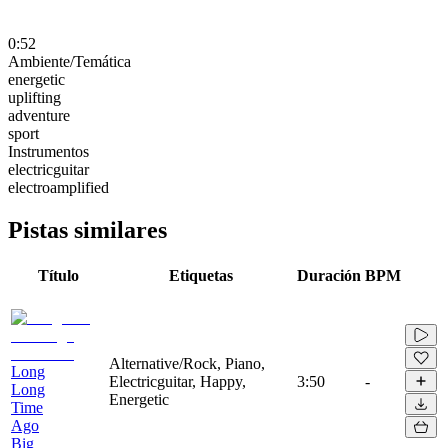
0:52
Ambiente/Temática
energetic
uplifting
adventure
sport
Instrumentos
electricguitar
electroamplified
Pistas similares
Título
Etiquetas
Duración
BPM
Alternative/Rock, Piano,
Long
Electricguitar, Happy,
3:50
-
Long
Energetic
Time
Ago
Big