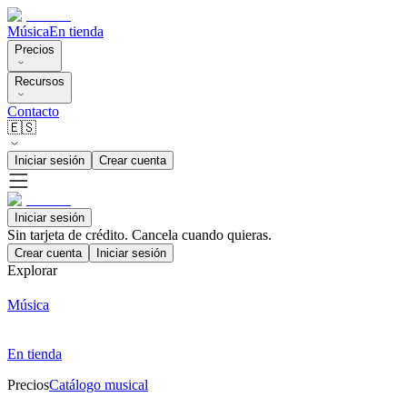
Música
En tienda
Precios
Recursos
Contacto
🇪🇸
Iniciar sesión
Crear cuenta
Iniciar sesión
Sin tarjeta de crédito. Cancela cuando quieras.
Crear cuenta
Iniciar sesión
Explorar
Música
En tienda
Precios
Catálogo musical