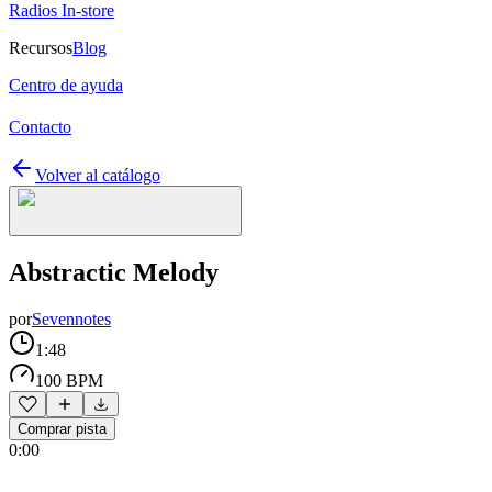
Radios In-store
Recursos
Blog
Centro de ayuda
Contacto
Volver al catálogo
Abstractic Melody
por
Sevennotes
1:48
100 BPM
Comprar pista
0:00