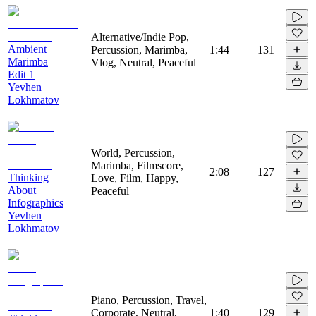
Alternative/Indie Pop,
Ambient
Percussion, Marimba,
1:44
131
Marimba
Vlog, Neutral, Peaceful
Edit 1
Yevhen
Lokhmatov
World, Percussion,
Marimba, Filmscore,
2:08
127
Thinking
Love, Film, Happy,
About
Peaceful
Infographics
Yevhen
Lokhmatov
Piano, Percussion, Travel,
Corporate, Neutral,
1:40
129