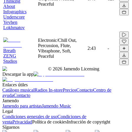
Thinking
Peaceful
About
Infographics
Underscore
Yevhen
Lokhmatov
Electronic/Chill Out,
Percussion, Flute,
2:43
-
Breath
Vibraphone, Soft,
ZENG
Peaceful
Studios
©
2026
Jamendo Licensing
Descargar la app
Enlaces útiles
Catálogo musical
Radios In-store
Precios
Contacto
Centro de
ayuda
Contacto
Jamendo
Jamendo para artistas
Jamendo Music
Legal
Condiciones generales de uso
Condiciones de
venta
Privacidad
Política de cookies
Infracción de copyright
Síguenos