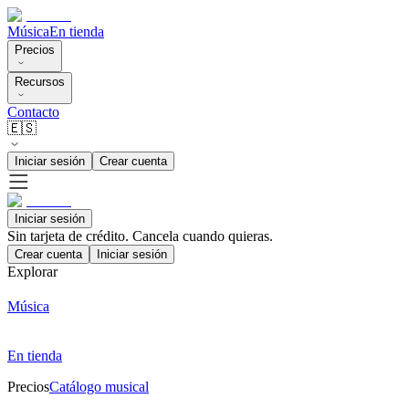
Música
En tienda
Precios
Recursos
Contacto
🇪🇸
Iniciar sesión
Crear cuenta
Iniciar sesión
Sin tarjeta de crédito. Cancela cuando quieras.
Crear cuenta
Iniciar sesión
Explorar
Música
En tienda
Precios
Catálogo musical