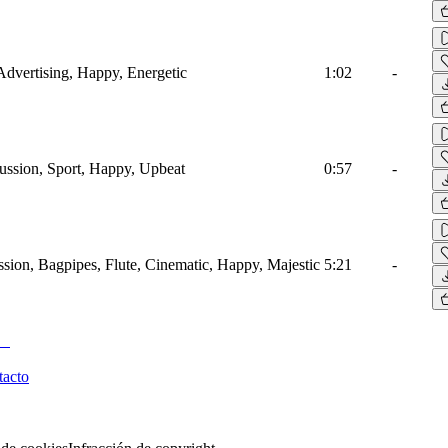
Advertising, Happy, Energetic
1:02
-
ussion, Sport, Happy, Upbeat
0:57
-
sion, Bagpipes, Flute, Cinematic, Happy, Majestic
5:21
-
tacto