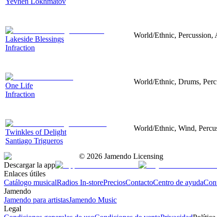
Yevhen Lokhmatov
World/Ethnic, Percussion, 
Lakeside Blessings
Infraction
World/Ethnic, Drums, Perc
One Life
Infraction
World/Ethnic, Wind, Percus
Twinkles of Delight
Santiago Trigueros
©
2026
Jamendo Licensing
Descargar la app
Enlaces útiles
Catálogo musical
Radios In-store
Precios
Contacto
Centro de ayuda
Con
Jamendo
Jamendo para artistas
Jamendo Music
Legal